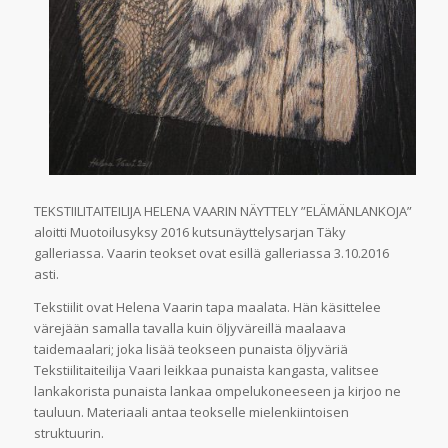
TEKSTIILITAITEILIJA HELENA VAARIN NÄYTTELY ”ELÄMÄNLANKOJA”
aloitti Muotoilusyksy 2016 kutsunäyttelysarjan Täky
galleriassa. Vaarin teokset ovat esillä galleriassa 3.10.2016
asti.
Tekstiilit ovat Helena Vaarin tapa maalata. Hän käsittelee
värejään samalla tavalla kuin öljyväreillä maalaava
taidemaalari; joka lisää teokseen punaista öljyväriä
Tekstiilitaiteilija Vaari leikkaa punaista kangasta, valitsee
lankakorista punaista lankaa ompelukoneeseen ja kirjoo ne
tauluun. Materiaali antaa teokselle mielenkiintoisen
struktuurin.