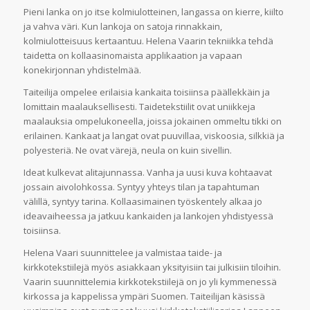
Pieni lanka on jo itse kolmiulotteinen, langassa on kierre, kiilto
ja vahva väri. Kun lankoja on satoja rinnakkain,
kolmiulotteisuus kertaantuu. Helena Vaarin tekniikka tehdä
taidetta on kollaasinomaista applikaation ja vapaan
konekirjonnan yhdistelmää.
Taiteilija ompelee erilaisia kankaita toisiinsa päällekkäin ja
lomittain maalauksellisesti. Taidetekstiilit ovat uniikkeja
maalauksia ompelukoneella, joissa jokainen ommeltu tikki on
erilainen. Kankaat ja langat ovat puuvillaa, viskoosia, silkkiä ja
polyesteriä. Ne ovat värejä, neula on kuin sivellin.
Ideat kulkevat alitajunnassa. Vanha ja uusi kuva kohtaavat
jossain aivolohkossa. Syntyy yhteys tilan ja tapahtuman
välillä, syntyy tarina. Kollaasimainen työskentely alkaa jo
ideavaiheessa ja jatkuu kankaiden ja lankojen yhdistyessä
toisiinsa.
Helena Vaari suunnittelee ja valmistaa taide- ja
kirkkotekstiilejä myös asiakkaan yksityisiin tai julkisiin tiloihin.
Vaarin suunnittelemia kirkkotekstiilejä on jo yli kymmenessä
kirkossa ja kappelissa ympäri Suomen. Taiteilijan käsissä