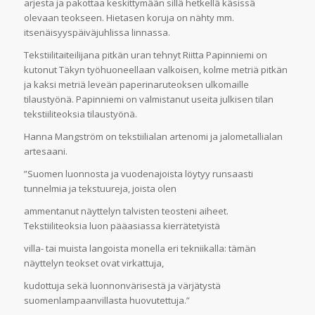
arjesta ja pakottaa keskittymään sillä hetkellä käsissä
olevaan teokseen. Hietasen koruja on nähty mm.
itsenäisyyspäiväjuhlissa linnassa.
Tekstiilitaiteilijana pitkän uran tehnyt Riitta Papinniemi on
kutonut Täkyn työhuoneellaan valkoisen, kolme metriä pitkän
ja kaksi metriä leveän paperinaruteoksen ulkomaille
tilaustyönä. Papinniemi on valmistanut useita julkisen tilan
tekstiiliteoksia tilaustyönä.
Hanna Mangström on tekstiilialan artenomi ja jalometallialan
artesaani.
”Suomen luonnosta ja vuodenajoista löytyy runsaasti
tunnelmia ja tekstuureja, joista olen
ammentanut näyttelyn talvisten teosteni aiheet.
Tekstiiliteoksia luon pääasiassa kierrätetyistä
villa- tai muista langoista monella eri tekniikalla: tämän
näyttelyn teokset ovat virkattuja,
kudottuja sekä luonnonvärisestä ja värjätystä
suomenlampaanvillasta huovutettuja.”