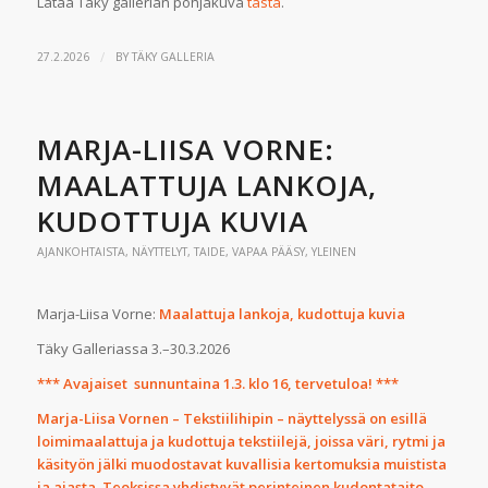
Lataa Täky gallerian pohjakuva
tästä
.
/
27.2.2026
BY
TÄKY GALLERIA
MARJA-LIISA VORNE:
MAALATTUJA LANKOJA,
KUDOTTUJA KUVIA
AJANKOHTAISTA
,
NÄYTTELYT
,
TAIDE
,
VAPAA PÄÄSY
,
YLEINEN
Marja-Liisa Vorne:
Maalattuja lankoja, kudottuja kuvia
Täky Galleriassa 3.–30.3.2026
*** Avajaiset sunnuntaina 1.3. klo 16, tervetuloa! ***
Marja-Liisa Vornen – Tekstiilihipin – näyttelyssä on esillä
loimimaalattuja ja kudottuja tekstiilejä, joissa väri, rytmi ja
käsityön jälki muodostavat kuvallisia kertomuksia muistista
ja ajasta. Teoksissa yhdistyvät perinteinen kudontataito,