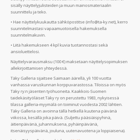
sisälly näyttelyjulisteiden ja muun mainosmateriaalin
suunnittelu ja teko.
• Hae näyttelykuukautta sähköpostitse (info@ta-ky.net), kerro
suunnitelmastasi vapaamuotoisella hakemuksella
suunnitelmakuvin.
• Liitä hakemukseen 4 kpl kuvia tuotannostasi sekä
ansioluettelosi.
Näyttelyvarausmaksu (100 €) maksetaan näyttelysopimuksen
allekirjoittamisen yhteydessä.
Täky Galleria sijaitsee Saimaan äärellä, yli 100 vuotta
vanhassa varuskunnan korppuvarastossa. Tiloissa on myös
Täky ry:n jäsenten työhuoneita. Kaakkois-Suomen
taidekäsityöläiset Täky ry on perustettu 1983, nykyisessä
tilassa galleria-myymälä on toiminut vuodesta 2002 lähtien.
Täky Galleria on avoinna tällä hetkellä kuutena päivänä
viikossa, kesällä joka päivä. (Suljettu pääsiäispyhinä,
äitienpäivänä, juhannuksena, pyhäinpäivänä,
itsenäisyyspäivänä, jouluna, uutenavuotena ja loppiaisena).