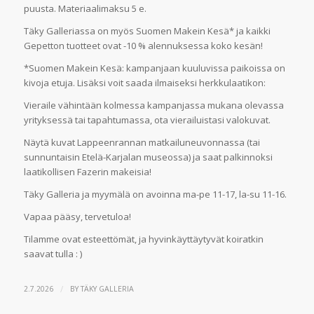
puusta. Materiaalimaksu 5 e.
Täky Galleriassa on myös Suomen Makein Kesä* ja kaikki
Gepetton tuotteet ovat -10 % alennuksessa koko kesän!
*Suomen Makein Kesä: kampanjaan kuuluvissa paikoissa on
kivoja etuja. Lisäksi voit saada ilmaiseksi herkkulaatikon:
Vieraile vähintään kolmessa kampanjassa mukana olevassa
yrityksessä tai tapahtumassa, ota vierailuistasi valokuvat.
Näytä kuvat Lappeenrannan matkailuneuvonnassa (tai
sunnuntaisin Etelä-Karjalan museossa) ja saat palkinnoksi
laatikollisen Fazerin makeisia!
Täky Galleria ja myymälä on avoinna ma-pe 11-17, la-su 11-16.
Vapaa pääsy, tervetuloa!
Tilamme ovat esteettömät, ja hyvinkäyttäytyvät koiratkin
saavat tulla : )
/
2.7.2026
BY
TÄKY GALLERIA