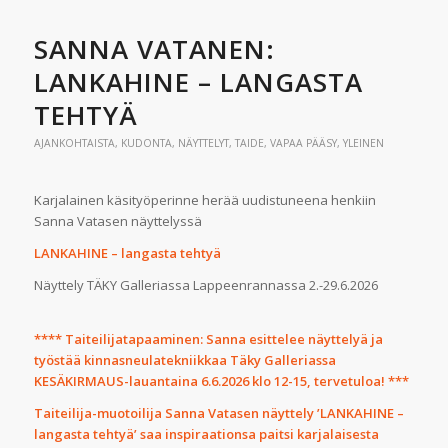
SANNA VATANEN:
LANKAHINE – LANGASTA
TEHTYÄ
AJANKOHTAISTA
,
KUDONTA
,
NÄYTTELYT
,
TAIDE
,
VAPAA PÄÄSY
,
YLEINEN
Karjalainen käsityöperinne herää uudistuneena henkiin
Sanna Vatasen näyttelyssä
LANKAHINE – langasta tehtyä
Näyttely TÄKY Galleriassa Lappeenrannassa 2.-29.6.2026
**** Taiteilijatapaaminen: Sanna esittelee näyttelyä ja
työstää kinnasneulatekniikkaa Täky Galleriassa
KESÄKIRMAUS-lauantaina 6.6.2026 klo 12-15, tervetuloa! ***
Taiteilija-muotoilija Sanna Vatasen näyttely ’LANKAHINE –
langasta tehtyä’ saa inspiraationsa paitsi karjalaisesta