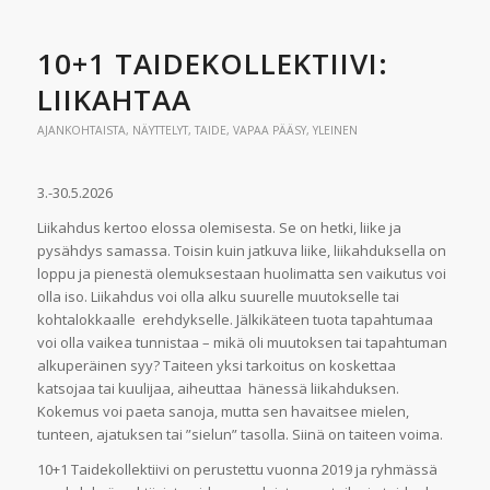
10+1 TAIDEKOLLEKTIIVI:
LIIKAHTAA
AJANKOHTAISTA
,
NÄYTTELYT
,
TAIDE
,
VAPAA PÄÄSY
,
YLEINEN
3.-30.5.2026
Liikahdus kertoo elossa olemisesta. Se on hetki, liike ja
pysähdys samassa. Toisin kuin jatkuva liike, liikahduksella on
loppu ja pienestä olemuksestaan huolimatta sen vaikutus voi
olla iso. Liikahdus voi olla alku suurelle muutokselle tai
kohtalokkaalle erehdykselle. Jälkikäteen tuota tapahtumaa
voi olla vaikea tunnistaa – mikä oli muutoksen tai tapahtuman
alkuperäinen syy? Taiteen yksi tarkoitus on koskettaa
katsojaa tai kuulijaa, aiheuttaa hänessä liikahduksen.
Kokemus voi paeta sanoja, mutta sen havaitsee mielen,
tunteen, ajatuksen tai ”sielun” tasolla. Siinä on taiteen voima.
10+1 Taidekollektiivi on perustettu vuonna 2019 ja ryhmässä