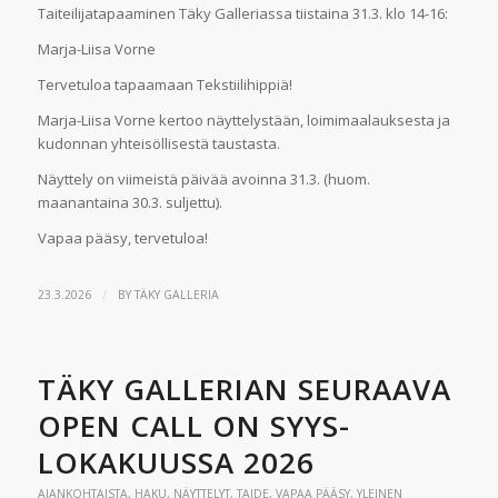
Taiteilijatapaaminen Täky Galleriassa tiistaina 31.3. klo 14-16:
Marja-Liisa Vorne
Tervetuloa tapaamaan Tekstiilihippiä!
Marja-Liisa Vorne kertoo näyttelystään, loimimaalauksesta ja
kudonnan yhteisöllisestä taustasta.
Näyttely on viimeistä päivää avoinna 31.3. (huom.
maanantaina 30.3. suljettu).
Vapaa pääsy, tervetuloa!
/
23.3.2026
BY
TÄKY GALLERIA
TÄKY GALLERIAN SEURAAVA
OPEN CALL ON SYYS-
LOKAKUUSSA 2026
AJANKOHTAISTA
,
HAKU
,
NÄYTTELYT
,
TAIDE
,
VAPAA PÄÄSY
,
YLEINEN