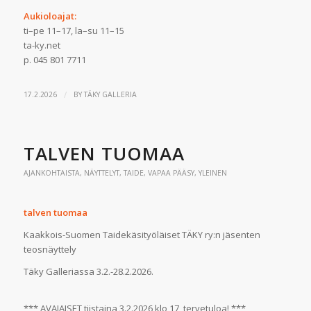
Aukioloajat:
ti–pe 11–17, la–su 11–15
ta-ky.net
p. 045 801 7711
/
17.2.2026
BY
TÄKY GALLERIA
TALVEN TUOMAA
AJANKOHTAISTA
,
NÄYTTELYT
,
TAIDE
,
VAPAA PÄÄSY
,
YLEINEN
talven tuomaa
Kaakkois-Suomen Taidekäsityöläiset TÄKY ry:n jäsenten
teosnäyttely
Täky Galleriassa 3.2.-28.2.2026.
*** AVAJAISET tiistaina 3.2.2026 klo 17, tervetuloa! ***