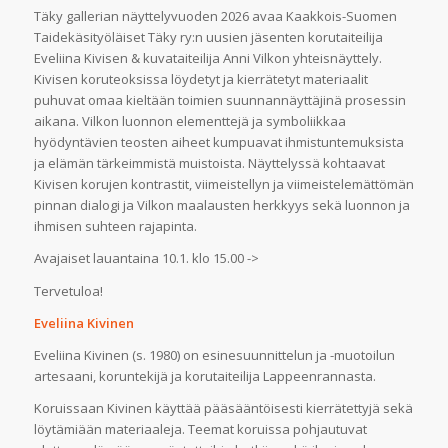
Täky gallerian näyttelyvuoden 2026 avaa Kaakkois-Suomen
Taidekäsityöläiset Täky ry:n uusien jäsenten korutaiteilija
Eveliina Kivisen & kuvataiteilija Anni Vilkon yhteisnäyttely.
Kivisen koruteoksissa löydetyt ja kierrätetyt materiaalit
puhuvat omaa kieltään toimien suunnannäyttäjinä prosessin
aikana. Vilkon luonnon elementtejä ja symboliikkaa
hyödyntävien teosten aiheet kumpuavat ihmistuntemuksista
ja elämän tärkeimmistä muistoista. Näyttelyssä kohtaavat
Kivisen korujen kontrastit, viimeistellyn ja viimeistelemättömän
pinnan dialogi ja Vilkon maalausten herkkyys sekä luonnon ja
ihmisen suhteen rajapinta.
Avajaiset lauantaina 10.1. klo 15.00 ->
Tervetuloa!
Eveliina Kivinen
Eveliina Kivinen (s. 1980) on esinesuunnittelun ja -muotoilun
artesaani, koruntekijä ja korutaiteilija Lappeenrannasta.
Koruissaan Kivinen käyttää pääsääntöisesti kierrätettyjä sekä
löytämiään materiaaleja. Teemat koruissa pohjautuvat