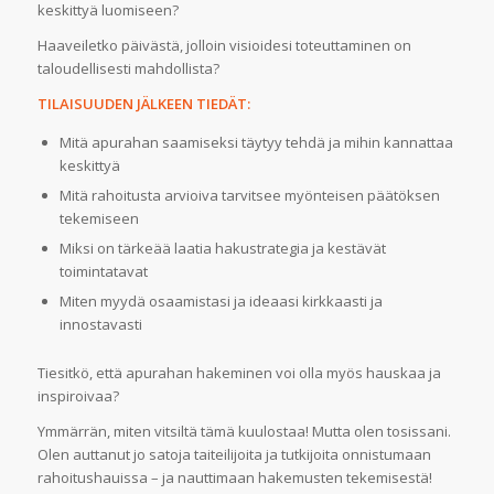
keskittyä luomiseen?
Haaveiletko päivästä, jolloin visioidesi toteuttaminen on
taloudellisesti mahdollista?
TILAISUUDEN JÄLKEEN TIEDÄT:
Mitä apurahan saamiseksi täytyy tehdä ja mihin kannattaa
keskittyä
Mitä rahoitusta arvioiva tarvitsee myönteisen päätöksen
tekemiseen
Miksi on tärkeää laatia hakustrategia ja kestävät
toimintatavat
Miten myydä osaamistasi ja ideaasi kirkkaasti ja
innostavasti
Tiesitkö, että apurahan hakeminen voi olla myös hauskaa ja
inspiroivaa?
Ymmärrän, miten vitsiltä tämä kuulostaa! Mutta olen tosissani.
Olen auttanut jo satoja taiteilijoita ja tutkijoita onnistumaan
rahoitushauissa – ja nauttimaan hakemusten tekemisestä!