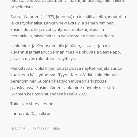
omasta lankavarastosta, lähivillaa tai jämälankoja aiemmista
projekteista.
Sanna Vatanen (s. 1973, Joensuu) on tekstiilitaiteilija, muotoilija
ja käsityökirjailija. Lankahine-näyttely ja saman niminen,
käsinsidottu kirja ovat syntyneet eteläkarjalaisella
metsätilalla, missä taiteilija työskentelee osan vuodesta.
Lankahine- ja Kinnasneulalla jämälangoista!-kirjan on
kuvannut ja taittanut Sannan mies, valokuvaaja Sami Repo,
joka on myös rakentanut näyttelyn.
Merkittävää roolia kirjan taustatyössä näytteli karjalaisuutta
vaalineen käsityöneuvos Tyyne-Kerttu Virkin kokoelmaan
perehtyminen Suomen käsityön museon arkistossa
Jyväskylässä. Ensimmäinen Lankahine-näyttely oli esillä
Suomen käsityön museossa kesällä 2022.
Taiteilijan yhteystiedot:
sannavata@gmail.com
/
28.5.2026
BY
TÄKY GALLERIA