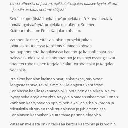
tehdä aiheesta ohjeiston, millä aloittelijakin pääsee hyvin alkuun
– ja näin arvokas perinne säilyisi.”
Sekä alkuperäistä ’Lankahine’-projektia että ’Kinnasneulalla
jämälangoista!’-tytärprojektia on tukenut Suomen
Kulttuurirahaston Etelä-Karjalan rahasto.
Vatanen iloitsee, että Lankahine-projekti jatkaa
lähitulevaisuudessa Kaakkois-Suomen vahvaa
nauhaperinnettä: karjalaisissa kansan- ja kansallispuvuissa
näkyvät kudekuviolliset pirtanauhat ja nyplätyt nyytingit ovat
saaneet rahoituksen Karjalan Kulttuurirahastolta ja Karjalan
Säätiöltä.
Projektin karjalan kielinen nimi, lanka(h)ine, tarkoittaa
’langasta tehtyä, tavallisimmin villalangasta kehrättyä’.
Karjalassa käsillä tekeminen oli luontainen osa arkea ja siitä
löytyy sekä eroja että yhtäläisyyksiä omaan aikaamme. Ennen
vanhaan käsityötaidon oppiminen alkoi jo varhain kotona ja
tekstiileillä oli tärkeä rooli rituaaleissa ja juhlamenoissa.
Karjalaisen käspaikan kautta tämä perinne elää yhä.
Vatasen mielestä onkin tärkeää kertoa käsitöihin ja kuvioihin