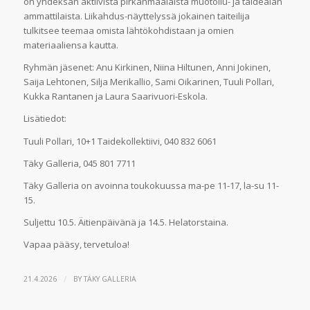
on yhdeksän aktiivista pirkanmaalaista muotoilu- ja taidealan
ammattilaista. Liikahdus-näyttelyssä jokainen taiteilija
tulkitsee teemaa omista lähtökohdistaan ja omien
materiaaliensa kautta.
Ryhmän jäsenet: Anu Kirkinen, Niina Hiltunen, Anni Jokinen,
Saija Lehtonen, Silja Merikallio, Sami Oikarinen, Tuuli Pollari,
Kukka Rantanen ja Laura Saarivuori-Eskola.
Lisätiedot:
Tuuli Pollari, 10+1 Taidekollektiivi, 040 832 6061
Täky Galleria, 045 801 7711
Täky Galleria on avoinna toukokuussa ma-pe 11-17, la-su 11-
15.
Suljettu 10.5. Äitienpäivänä ja 14.5. Helatorstaina.
Vapaa pääsy, tervetuloa!
/
21.4.2026
BY
TÄKY GALLERIA