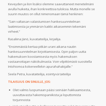
Keveyden ja ilon lisäksi olemme saavuttaneet menetelmäni
avulla huikeita, ihan konkreettisia tuloksia. Mutta monelle se
suurin muutos on ollut nimenomaan tämä henkinen:
”Sain valtaisan valaistumisen hankesuunnitelman
laatimisesta ja ymmärsin kaikki aikaisemmin tekemäni
virheet.”
Rasaliina Jänö, kuvataiteilija, kirjailija.
”Ensimmäistä kertaa pitkän urani aikana nautin
hankesuunnitelman kirjoittamisesta. Opin paljon uutta
hakemuksen koostamisesta myös hakemuksen
vastaanottajan näkökulmasta. Voin vilpittömästi suositella
Intohiomoa kokeneellekin apurahahakijalle.”
Seela Petra, kuvataiteilija, esiintyvä taiteilija
TILAISUUS ON SINULLE, JOS:
Olet valmis luopumaan pääsi seinään hakkaamisesta,
uuvuttavasta hakemispaniikista ja loputtomista
torjunnoista