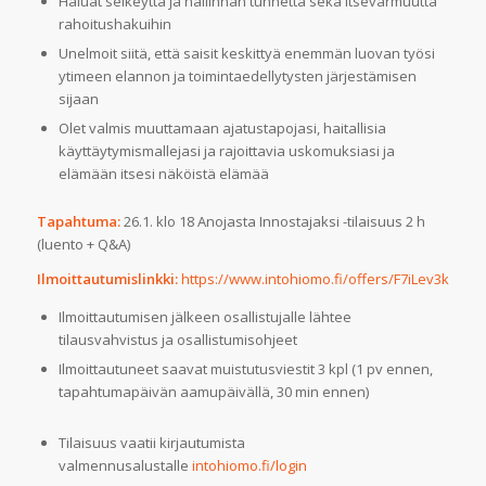
Haluat selkeyttä ja hallinnan tunnetta sekä itsevarmuutta
rahoitushakuihin
Unelmoit siitä, että saisit keskittyä enemmän luovan työsi
ytimeen elannon ja toimintaedellytysten järjestämisen
sijaan
Olet valmis muuttamaan ajatustapojasi, haitallisia
käyttäytymismallejasi ja rajoittavia uskomuksiasi ja
elämään itsesi näköistä elämää
Tapahtuma:
26.1. klo 18 Anojasta Innostajaksi -tilaisuus 2 h
(luento + Q&A)
Ilmoittautumislinkki:
https://www.intohiomo.fi/offers/F7iLev3k
Ilmoittautumisen jälkeen osallistujalle lähtee
tilausvahvistus ja osallistumisohjeet
Ilmoittautuneet saavat muistutusviestit 3 kpl (1 pv ennen,
tapahtumapäivän aamupäivällä, 30 min ennen)
Tilaisuus vaatii kirjautumista
valmennusalustalle
intohiomo.fi/login