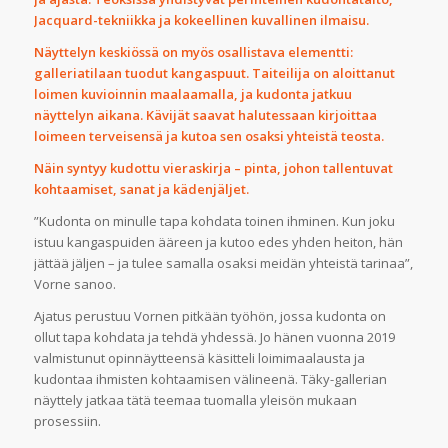
Jacquard-tekniikka ja kokeellinen kuvallinen ilmaisu.
Näyttelyn keskiössä on myös osallistava elementti:
galleriatilaan tuodut kangaspuut. Taiteilija on aloittanut
loimen kuvioinnin maalaamalla, ja kudonta jatkuu
näyttelyn aikana. Kävijät saavat halutessaan kirjoittaa
loimeen terveisensä ja kutoa sen osaksi yhteistä teosta.
Näin syntyy kudottu vieraskirja – pinta, johon tallentuvat
kohtaamiset, sanat ja kädenjäljet.
”Kudonta on minulle tapa kohdata toinen ihminen. Kun joku
istuu kangaspuiden ääreen ja kutoo edes yhden heiton, hän
jättää jäljen – ja tulee samalla osaksi meidän yhteistä tarinaa”,
Vorne sanoo.
Ajatus perustuu Vornen pitkään työhön, jossa kudonta on
ollut tapa kohdata ja tehdä yhdessä. Jo hänen vuonna 2019
valmistunut opinnäytteensä käsitteli loimimaalausta ja
kudontaa ihmisten kohtaamisen välineenä. Täky-gallerian
näyttely jatkaa tätä teemaa tuomalla yleisön mukaan
prosessiin.