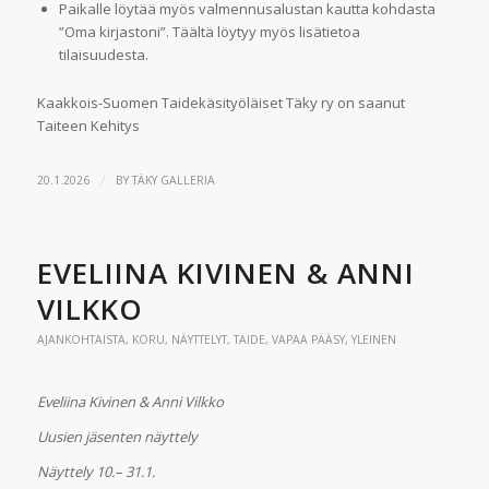
Paikalle löytää myös valmennusalustan kautta kohdasta
”Oma kirjastoni”. Täältä löytyy myös lisätietoa
tilaisuudesta.
Kaakkois-Suomen Taidekäsityöläiset Täky ry on saanut
Taiteen Kehitys
/
20.1.2026
BY
TÄKY GALLERIA
EVELIINA KIVINEN & ANNI
VILKKO
AJANKOHTAISTA
,
KORU
,
NÄYTTELYT
,
TAIDE
,
VAPAA PÄÄSY
,
YLEINEN
Eveliina Kivinen & Anni Vilkko
Uusien jäsenten näyttely
Näyttely 10.– 31.1.