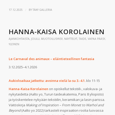
/
17.12.2025
BY
TÄKY GALLERIA
HANNA-KAISA KOROLAINEN
AJANKOHTAISTA
,
JOULU
,
MUOTOILUSYKSY
,
NÄYTTELYT
,
TAIDE
,
VAPAA PÄÄSY
,
YLEINEN
Le Carnaval des animaux – eläintieteellinen fantasia
3.12.2025–4.1.2026
Aukioloaikaa jatkettu: avoinna vielä la-su 3.-4.1.
klo 11-15
Hanna-Kaisa Korolainen
on opiskellut tekstiili-, valokuva- ja
nykytaidetta (Aalto yo, Turun taideakatemia, Paris 8 yliopisto)
ja työskentelee nykyään tekstiilin, keramiikan ja lasin parissa.
Väitöskirja
Making of Inspiration – From Monet to Warhol and
Beyond
(Aalto yo 2022) tarkasteli inspiraation roolia luovassa