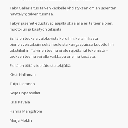
Täky Galleria tuo talven keskelle yhdistyksen omien jäsenten
näyttelyn; talven tuomaa.
Täkyn jäsenet edustavat laajalla skaalalla eri taiteenalojen,
muotoilun ja käsityön tekijöitä.
Esillä on teoksia valokuvista koruihin, keramiikasta
pienoisveistoksiin sekä neuleista kangaspuissa kudottuihin
tekstiileihin. Talvinen teema ei ole rajoittanut tekemistä –
teoksen teema voi olla vaikkapa unelma kesästä.
Esillä on töitä viideltätoista tekijältä:
Kirsti Hallamaa
Tuija Hietanen
Seija Hopeasalmi
Kirsi Kavala
Hanna Mangström
Merja Meklin