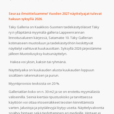
Seuraa ilmoitteluamme! Vuoden 2027 näyttelyajat tulevat
hakuun syksyllä 2026.
Täky Galleria on Kaakkois-Suomen taidekäsityöläiset Täky
ry:n ylläpitämä myymälä-galleria Lappeenrannan
linnoitusalueen kärjessä, Satamatie 10. Täky Gallerian
kotimaiseen muotoiluun ja taidekäsityöhön keskittyvät
näyttelyt vaihtuvat kuukausittain. Syksyllä 2026 järjestämme
jälleen Muotoilusyksy-kutsunäyttelyn.
Hakea voi yksin, kaksin tai ryhmänä.
Näyttelyaika on kuukauden alusta kuukauden loppuun
sisältäen rakennuksen ja purun.
Myyntiprovisio teoksista on 20 %.
Galleriatilan koko on n. 30 m2 ja se on erotettu myymälästä
väliseinillä. Seiniä kiertää ripustuskisko ja tarvittaessa
käyttöön voi ottaa irtoseinäkkeet teosten kiinnittämistä
varten. Jalustoja ja pöytälevyjä löytyy useita. Näyttelyvalvonta
sisältyy hintaan sekä tiedottaminen eri medioille. Hintaan ei