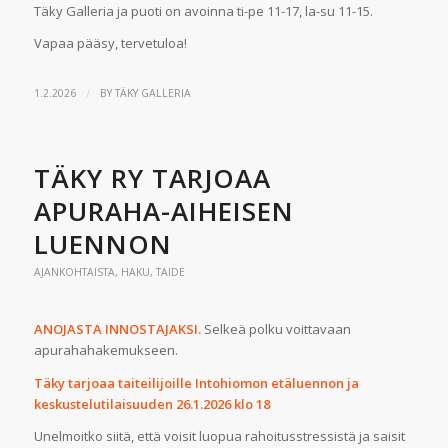
Täky Galleria ja puoti on avoinna ti-pe 11-17, la-su 11-15.
Vapaa pääsy, tervetuloa!
/
1.2.2026
BY
TÄKY GALLERIA
TÄKY RY TARJOAA
APURAHA-AIHEISEN
LUENNON
AJANKOHTAISTA
,
HAKU
,
TAIDE
ANOJASTA INNOSTAJAKSI.
Selkeä polku voittavaan
apurahahakemukseen.
Täky tarjoaa taiteilijoille Intohiomon etäluennon ja
keskustelutilaisuuden 26.1.2026 klo 18
Unelmoitko siitä, että voisit luopua rahoitusstressistä ja saisit