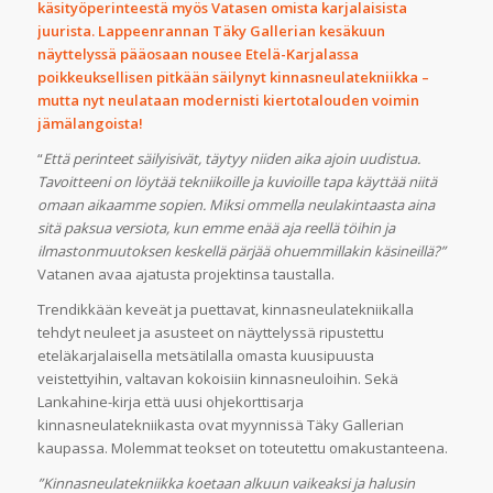
käsityöperinteestä myös Vatasen omista karjalaisista
juurista. Lappeenrannan Täky Gallerian kesäkuun
näyttelyssä pääosaan nousee Etelä-Karjalassa
poikkeuksellisen pitkään säilynyt kinnasneulatekniikka –
mutta nyt neulataan modernisti kiertotalouden voimin
jämälangoista!
“
Että perinteet säilyisivät, täytyy niiden aika ajoin uudistua.
Tavoitteeni on löytää tekniikoille ja kuvioille tapa käyttää niitä
omaan aikaamme sopien. Miksi ommella neulakintaasta aina
sitä paksua versiota, kun emme enää aja reellä töihin ja
ilmastonmuutoksen keskellä pärjää ohuemmillakin käsineillä?”
Vatanen avaa ajatusta projektinsa taustalla.
Trendikkään keveät ja puettavat, kinnasneulatekniikalla
tehdyt neuleet ja asusteet on näyttelyssä ripustettu
eteläkarjalaisella metsätilalla omasta kuusipuusta
veistettyihin, valtavan kokoisiin kinnasneuloihin. Sekä
Lankahine-kirja että uusi ohjekorttisarja
kinnasneulatekniikasta ovat myynnissä Täky Gallerian
kaupassa. Molemmat teokset on toteutettu omakustanteena.
”Kinnasneulatekniikka koetaan alkuun vaikeaksi ja halusin