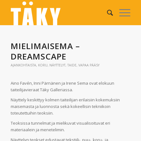
MIELIMAISEMA –
DREAMSCAPE
AJANKOHTAISTA
,
KORU
,
NÄYTTELYT
,
TAIDE
,
VAPAA PÄÄSY
Aino Favén, Inni Pärnänen ja Irene Sema ovat elokuun
taiteilijavieraat Täky Galleriassa.
Näyttely keskittyy kolmen taiteilijan erilaisiin kokemuksiin
maisemasta ja luonnosta sekä kokeellisin tekniikoin
toteutettuihin teoksiin.
Teoksissa tunnelmat ja mielikuvat visualisoituvat eri
materiaalein ja menetelimin.
Näyttelyn teokset edustavat tekstiili-, puu-, koru-, ja