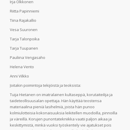
Irja Olkkonen
Riitta Papinniemi
Tiina Rajakallio
Vesa Suuronen
Tarja Talonpoika
Tarja Tuupanen
Pauliina Vengasaho
Helena Vento
Anni Vilkko
Joitakin poimintoja tekijöistä ja teoksista:
Tuija Hietanen on imatralainen kultaseppä, korutaiteilija ja
taideteollisuusalan opettaja. Hän käyttää teostensa
materiaalina pieniä lasihelmiä, joista hän punoo
kolmiulotteisia kokonaisuuksia leikitellen muodoilla, pinnoilla
ja väreillä. Korujen punontatekniikka vaatii paljon aikaa ja
keskittymistä, minkä vuoksi työskentely vie ajatukset pois