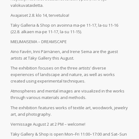
valokuvataidetta.
Avajaiset 2.8. klo 14, tervetuloa!
Täky Galleria & Shop on avoinna ma-pe 11-17, la-su 11-16
(22.8. alkaen ma-pe 11-17, la-su 11-15).
MIELIMAISEMA – DREAMSCAPE
Aino Favén, Inni Pärnänen, and Irene Sema are the guest
artists at Täky Gallery this August.
The exhibition focuses on the three artists’ diverse
experiences of landscape and nature, as well as works
created using experimental techniques.
Atmospheres and mental images are visualized in the works
through various materials and methods.
The exhibition features works of textile art, woodwork, jewelry
art, and photography.
Vernissage August 2 at 2 PM – welcome!
Täky Gallery & Shop is open Mon–Fri 11:00–17:00 and Sat–Sun