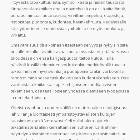
liittyvästä tapakulttuurista, symboliikasta ja niiden taustasta.
Kinnasneulatekniikan ohella näyttelyssä on esillä viitelöintiä,
punapoimintaa, lautanauhaa, virvittäin ompelua, etupistoja,
ristipistoja, punontaa, kudontaa, käsinkehruuta. Karjalaiselle
käsityöperinteelle ominaisia symboleita on myös neulottu ja
virkattu.
Omavaraisuus oli aikoinaan itsestään selvyys ja nykyisin siitä
on jälleen tullut tavoiteltavaa, mutta tosiasia on, että harvassa
taloudessa on enää kangaspuut tai taitoa kutoa. Tänä
päivänä käsillä tekeminen voi kuitenkin merkittävällä tavalla
tukea ihmisen hyvinvointia ja punapoimintaakin voi kokeilla
rennosti minikoossa taskukokoiseen kudontakehykseen. Osa
vanhoista tekniikoista sopiikin hiljaiseen meditatiiviseen
tekemiseen, osa taas iloiseen yhdessä olemiseen työpajoissa
ja neulekerhoissa.
Yhteistä vanhan ja uuden välillä on materiaalien ekologisuus:
lähivillan ja luontaisesti ympäristöystävällisten kuitujen
suosiminen sekä ’zero waste’ eli nollahukka-ajattelu
tekstiilimateriaalien kierrättämisen suhteen. Lankahine-
näyttelyn käsitöiden materiaali on pääosin peräisin taiteilijan