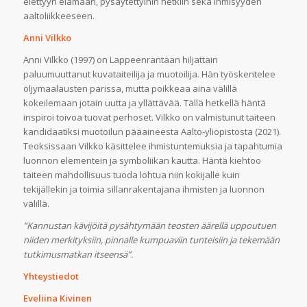
elettyyn elämään, pysäytettyihin hetkiin sekä ihmisyyden
aaltoliikkeeseen.
Anni Vilkko
Anni Vilkko (1997) on Lappeenrantaan hiljattain
paluumuuttanut kuvataiteilija ja muotoilija. Hän työskentelee
öljymaalausten parissa, mutta poikkeaa aina välillä
kokeilemaan jotain uutta ja yllättävää. Tällä hetkellä häntä
inspiroi toivoa tuovat perhoset. Vilkko on valmistunut taiteen
kandidaatiksi muotoilun pääaineesta Aalto-yliopistosta (2021).
Teoksissaan Vilkko käsittelee ihmistuntemuksia ja tapahtumia
luonnon elementein ja symboliikan kautta. Häntä kiehtoo
taiteen mahdollisuus tuoda lohtua niin kokijalle kuin
tekijällekin ja toimia sillanrakentajana ihmisten ja luonnon
välillä.
”Kannustan kävijöitä pysähtymään teosten äärellä uppoutuen
niiden merkityksiin, pinnalle kumpuaviin tunteisiin ja tekemään
tutkimusmatkan itseensä”.
Yhteystiedot
Eveliina Kivinen