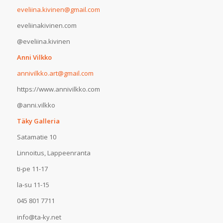
eveliina.kivinen@gmail.com
eveliinakivinen.com
@eveliina.kivinen
Anni Vilkko
annivilkko.art@gmail.com
https://www.annivilkko.com
@anni.vilkko
Täky Galleria
Satamatie 10
Linnoitus, Lappeenranta
ti-pe 11-17
la-su 11-15
045 801 7711
info@ta-ky.net