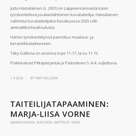
Jutta Hämäläinen (s. 2001) on Lappeenrannasta käsin
työskentelevä juvalaislähtöinen kuvataiteilija. Hämäläinen
valmistui kuvataiteilijaksi kesäkuussa 2025 LAB-
ammattikorkeakoulusta.
Hänen työskentelynsä painottuu maalaus- ja
keramiikkataiteeseen.
Täky Galleria on avoinna ti-pe 11-17, la-su 11-15.
Poikkeukset Pitkäperjantai ja Pääsiäinen 5.-6.4. suljettuna.
/
1.4.2026
BY
TÄKY GALLERIA
TAITEILIJATAPAAMINEN:
MARJA-LIISA VORNE
AJANKOHTAISTA
,
KUDONTA
,
NÄYTTELYT
,
TAIDE