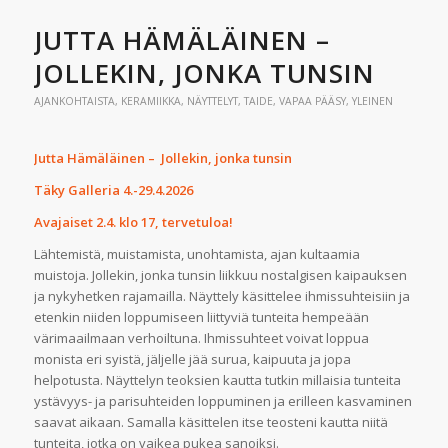
JUTTA HÄMÄLÄINEN –
JOLLEKIN, JONKA TUNSIN
AJANKOHTAISTA
,
KERAMIIKKA
,
NÄYTTELYT
,
TAIDE
,
VAPAA PÄÄSY
,
YLEINEN
Jutta Hämäläinen – Jollekin, jonka tunsin
Täky Galleria 4.-29.4.2026
Avajaiset 2.4. klo 17, tervetuloa!
Lähtemistä, muistamista, unohtamista, ajan kultaamia
muistoja. Jollekin, jonka tunsin liikkuu nostalgisen kaipauksen
ja nykyhetken rajamailla. Näyttely käsittelee ihmissuhteisiin ja
etenkin niiden loppumiseen liittyviä tunteita hempeään
värimaailmaan verhoiltuna. Ihmissuhteet voivat loppua
monista eri syistä, jäljelle jää surua, kaipuuta ja jopa
helpotusta. Näyttelyn teoksien kautta tutkin millaisia tunteita
ystävyys- ja parisuhteiden loppuminen ja erilleen kasvaminen
saavat aikaan. Samalla käsittelen itse teosteni kautta niitä
tunteita, jotka on vaikea pukea sanoiksi.