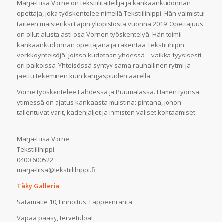
Marja-Liisa Vorne on tekstiilitaiteilija ja kankaankudonnan
opettaja, joka työskentelee nimellä Tekstiilihippi. Hän valmistui
taiteen maisteriksi Lapin yliopistosta vuonna 2019. Opettajuus
on ollut alusta asti osa Vornen työskentelyä. Hän toimii
kankaankudonnan opettajana ja rakentaa Tekstiilihipin
verkkoyhteisöjä, joissa kudotaan yhdessä – vaikka fyysisesti
eri paikoissa. Yhteisössä syntyy sama rauhallinen rytmi ja
jaettu tekeminen kuin kangaspuiden äärellä.
Vorne työskentelee Lahdessa ja Puumalassa. Hänen työnsä
ytimessä on ajatus kankaasta muistina: pintana, johon
tallentuvat värit, kädenjäljet ja ihmisten väliset kohtaamiset.
Marja-Liisa Vorne
Tekstiilihippi
0400 600522
marja-liisa@tekstiilihippi.fi
Täky Galleria
Satamatie 10, Linnoitus, Lappeenranta
Vapaa pääsy, tervetuloa!