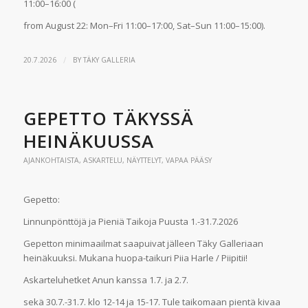
11:00–16:00 (
from August 22: Mon–Fri 11:00–17:00, Sat–Sun 11:00–15:00).
/
20.7.2026
BY
TÄKY GALLERIA
GEPETTO TÄKYSSÄ
HEINÄKUUSSA
AJANKOHTAISTA
,
ASKARTELU
,
NÄYTTELYT
,
VAPAA PÄÄSY
Gepetto:
Linnunpönttöjä ja Pieniä Taikoja Puusta 1.-31.7.2026
Gepetton minimaailmat saapuivat jälleen Täky Galleriaan
heinäkuuksi. Mukana huopa-taikuri Piia Harle / Piipitii!
Askarteluhetket Anun kanssa 1.7. ja 2.7.
sekä 30.7.-31.7. klo 12-14 ja 15-17. Tule taikomaan pientä kivaa