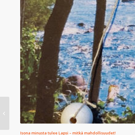
Kesäkuu:
korutaideyhdistys
4.-30.6.2024
Isona minusta tulee Lapsi – mitkä mahdollisuudet!