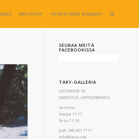
MÄLÄ
NÄYTTELYT
YHTEYSTIEDOT & SIJAINTI
SEURAA MEITÄ
FACEBOOKISSA
TÄKY-GALLERIA
SATAMATIE 10
LINNOITUS, LAPPEENRANTA
avoinna
ma-pe 11-17
la-su 11-16
puh. 045 801 7711
info@ta-ky.net