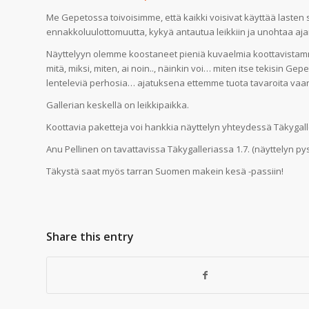
Me Gepetossa toivoisimme, että kaikki voisivat käyttää lasten 
ennakkoluulottomuutta, kykyä antautua leikkiin ja unohtaa aj
Näyttelyyn olemme koostaneet pieniä kuvaelmia koottavistamme.
mitä, miksi, miten, ai noin.., näinkin voi… miten itse tekisin G
lenteleviä perhosia… ajatuksena ettemme tuota tavaroita vaa
Gallerian keskellä on leikkipaikka.
Koottavia paketteja voi hankkia näyttelyn yhteydessä Täkygall
Anu Pellinen on tavattavissa Täkygalleriassa 1.7. (näyttelyn pys
Täkystä saat myös tarran Suomen makein kesä -passiin!
Share this entry