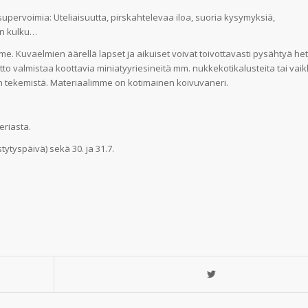
supervoimia: Uteliaisuutta, pirskahtelevaa iloa, suoria kysymyksiä,
an kulku…
 Kuvaelmien äärellä lapset ja aikuiset voivat toivottavasti pysähtyä het
epetto valmistaa koottavia miniatyyriesineitä mm. nukkekotikalusteita tai vai
n tekemistä. Materiaalimme on kotimainen koivuvaneri.
eriasta.
tytyspäivä) sekä 30. ja 31.7.