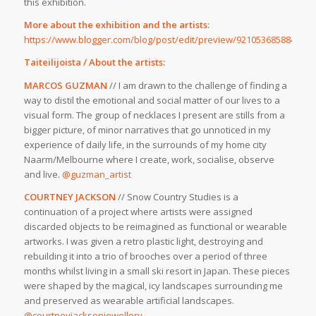
this exhibition.
More about the exhibition and the artists:
https://www.blogger.com/blog/post/edit/preview/921053685884176
Taiteilijoista / About the artists:
MARCOS GUZMAN
// I am drawn to the challenge of finding a
way to distil the emotional and social matter of our lives to a
visual form. The group of necklaces I present are stills from a
bigger picture, of minor narratives that go unnoticed in my
experience of daily life, in the surrounds of my home city
Naarm/Melbourne where I create, work, socialise, observe
and live.
@guzman_artist
COURTNEY JACKSON
// Snow Country Studies is a
continuation of a project where artists were assigned
discarded objects to be reimagined as functional or wearable
artworks. I was given a retro plastic light, destroying and
rebuilding it into a trio of brooches over a period of three
months whilst living in a small ski resort in Japan. These pieces
were shaped by the magical, icy landscapes surrounding me
and preserved as wearable artificial landscapes.
@courtneyjacksonjewellery