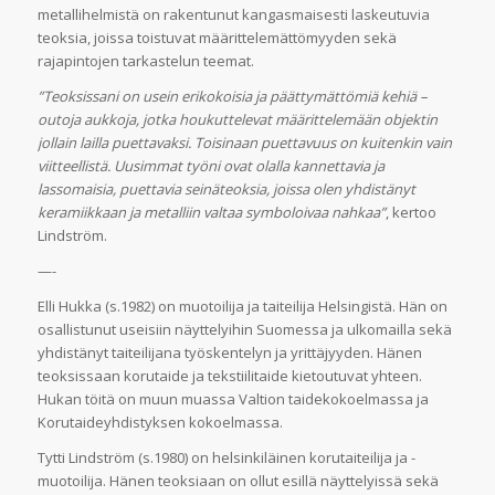
metallihelmistä on rakentunut kangasmaisesti laskeutuvia
teoksia, joissa toistuvat määrittelemättömyyden sekä
rajapintojen tarkastelun teemat.
”Teoksissani on usein erikokoisia ja päättymättömiä kehiä –
outoja aukkoja, jotka houkuttelevat määrittelemään objektin
jollain lailla puettavaksi. Toisinaan puettavuus on kuitenkin vain
viitteellistä. Uusimmat työni ovat olalla kannettavia ja
lassomaisia, puettavia seinäteoksia, joissa olen yhdistänyt
keramiikkaan ja metalliin valtaa symboloivaa nahkaa”
, kertoo
Lindström.
—-
Elli Hukka (s.1982) on muotoilija ja taiteilija Helsingistä. Hän on
osallistunut useisiin näyttelyihin Suomessa ja ulkomailla sekä
yhdistänyt taiteilijana työskentelyn ja yrittäjyyden. Hänen
teoksissaan korutaide ja tekstiilitaide kietoutuvat yhteen.
Hukan töitä on muun muassa Valtion taidekokoelmassa ja
Korutaideyhdistyksen kokoelmassa.
Tytti Lindström (s.1980) on helsinkiläinen korutaiteilija ja -
muotoilija. Hänen teoksiaan on ollut esillä näyttelyissä sekä