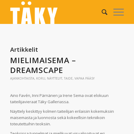
Artikkelit
MIELIMAISEMA –
DREAMSCAPE
AJANKOHTAISTA
,
KORU
,
NÄYTTELYT
,
TAIDE
,
VAPAA PÄÄSY
Aino Favén, Inni Pärnänen ja Irene Sema ovat elokuun
taiteilijavieraat Täky Galleriassa.
Näyttely keskittyy kolmen taiteilijan erilaisiin kokemuksiin
maisemasta ja luonnosta sekä kokeellisin tekniikoin
toteutettuihin teoksiin.
Teoksissa tunnelmat ja mielikuvat visualisoituvat eri