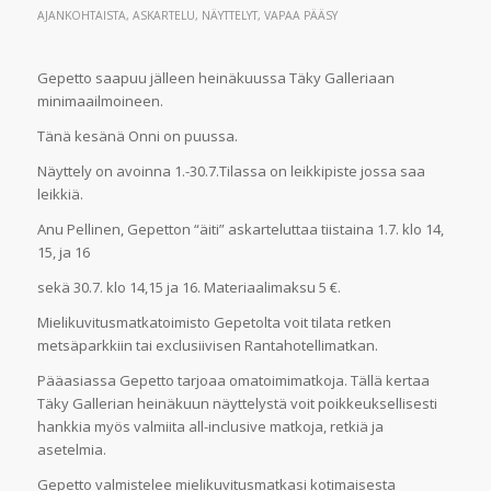
AJANKOHTAISTA
,
ASKARTELU
,
NÄYTTELYT
,
VAPAA PÄÄSY
Gepetto saapuu jälleen heinäkuussa Täky Galleriaan
minimaailmoineen.
Tänä kesänä Onni on puussa.
Näyttely on avoinna 1.-30.7.Tilassa on leikkipiste jossa saa
leikkiä.
Anu Pellinen, Gepetton “äiti” askarteluttaa tiistaina 1.7. klo 14,
15, ja 16
sekä 30.7. klo 14,15 ja 16. Materiaalimaksu 5 €.
Mielikuvitusmatkatoimisto Gepetolta voit tilata retken
metsäparkkiin tai exclusiivisen Rantahotellimatkan.
Pääasiassa Gepetto tarjoaa omatoimimatkoja. Tällä kertaa
Täky Gallerian heinäkuun näyttelystä voit poikkeuksellisesti
hankkia myös valmiita all-inclusive matkoja, retkiä ja
asetelmia.
Gepetto valmistelee mielikuvitusmatkasi kotimaisesta