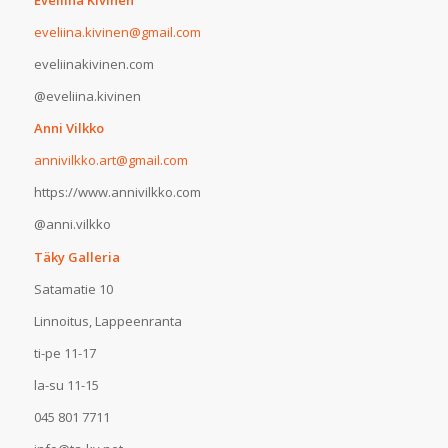
Eveliina Kivinen
eveliina.kivinen@gmail.com
eveliinakivinen.com
@eveliina.kivinen
Anni Vilkko
annivilkko.art@gmail.com
https://www.annivilkko.com
@anni.vilkko
Täky Galleria
Satamatie 10
Linnoitus, Lappeenranta
ti-pe 11-17
la-su 11-15
045 801 7711