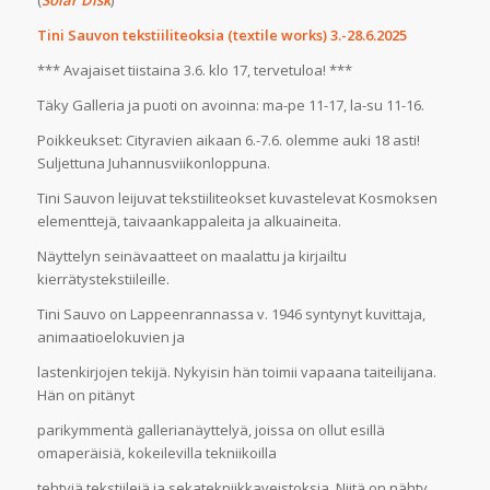
Tini Sauvon tekstiiliteoksia (textile works) 3.-28.6.2025
*** Avajaiset tiistaina 3.6. klo 17, tervetuloa! ***
Täky Galleria ja puoti on avoinna: ma-pe 11-17, la-su 11-16.
Poikkeukset: Cityravien aikaan 6.-7.6. olemme auki 18 asti!
Suljettuna Juhannusviikonloppuna.
Tini Sauvon leijuvat tekstiiliteokset kuvastelevat Kosmoksen
elementtejä, taivaankappaleita ja alkuaineita.
Näyttelyn seinävaatteet on maalattu ja kirjailtu
kierrätystekstiileille.
Tini Sauvo on Lappeenrannassa v. 1946 syntynyt kuvittaja,
animaatioelokuvien ja
lastenkirjojen tekijä. Nykyisin hän toimii vapaana taiteilijana.
Hän on pitänyt
parikymmentä gallerianäyttelyä, joissa on ollut esillä
omaperäisiä, kokeilevilla tekniikoilla
tehtyjä tekstiilejä ja sekatekniikkaveistoksia. Niitä on nähty