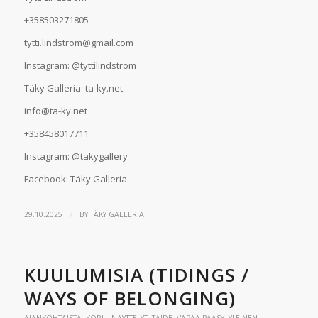
+358503271805
tytti.lindstrom@gmail.com
Instagram: @tyttilindstrom
Täky Galleria: ta-ky.net
info@ta-ky.net
+358458017711
Instagram: @takygallery
Facebook: Täky Galleria
/
29.10.2025
BY
TÄKY GALLERIA
KUULUMISIA (TIDINGS /
WAYS OF BELONGING)