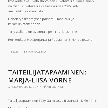
työskentelevä juvalaislähtöinen kuvataiteilija. Hämäläinen
valmistui kuvataiteilijaksi kesäkuussa 2025 LAB-
ammattikorkeakoulusta.
Hänen työskentelynsä painottuu maalaus- ja
keramiikkataiteeseen.
Täky Galleria on avoinna ti-pe 11-17, la-su 11-15.
Poikkeukset Pitkäperjantai ja Pääsiäinen 5.-6.4. suljettuna.
/
1.4.2026
BY
TÄKY GALLERIA
TAITEILIJATAPAAMINEN:
MARJA-LIISA VORNE
AJANKOHTAISTA
,
KUDONTA
,
NÄYTTELYT
,
TAIDE
Taiteilijatapaaminen Täky Galleriassa tiistaina 31.3. klo 14-16: