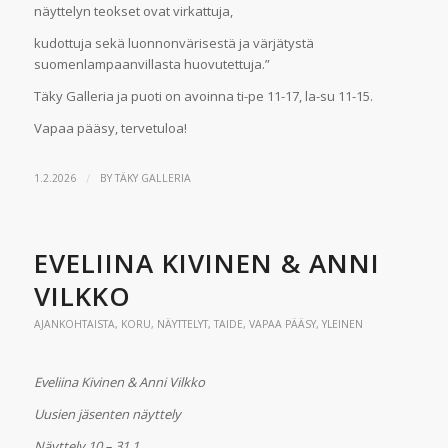
näyttelyn teokset ovat virkattuja,
kudottuja sekä luonnonvärisestä ja värjätystä
suomenlampaanvillasta huovutettuja.”
Täky Galleria ja puoti on avoinna ti-pe 11-17, la-su 11-15.
Vapaa pääsy, tervetuloa!
/
1.2.2026
BY
TÄKY GALLERIA
EVELIINA KIVINEN & ANNI
VILKKO
AJANKOHTAISTA
,
KORU
,
NÄYTTELYT
,
TAIDE
,
VAPAA PÄÄSY
,
YLEINEN
Eveliina Kivinen & Anni Vilkko
Uusien jäsenten näyttely
Näyttely 10.– 31.1.