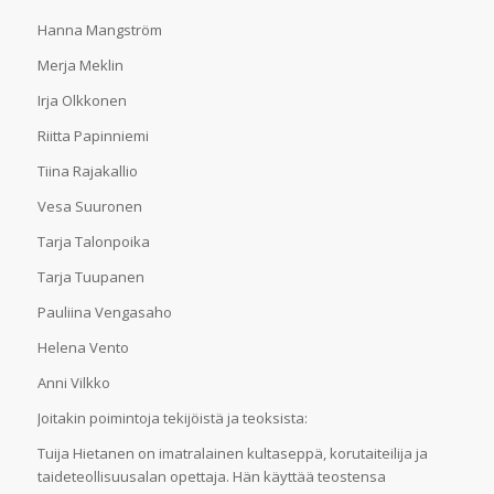
Hanna Mangström
Merja Meklin
Irja Olkkonen
Riitta Papinniemi
Tiina Rajakallio
Vesa Suuronen
Tarja Talonpoika
Tarja Tuupanen
Pauliina Vengasaho
Helena Vento
Anni Vilkko
Joitakin poimintoja tekijöistä ja teoksista:
Tuija Hietanen on imatralainen kultaseppä, korutaiteilija ja
taideteollisuusalan opettaja. Hän käyttää teostensa