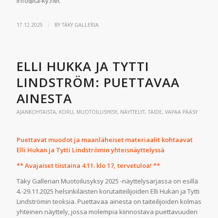
info@ta-ky.net
/
17.12.2025
BY
TÄKY GALLERIA
ELLI HUKKA JA TYTTI
LINDSTRÖM: PUETTAVAA
AINESTA
AJANKOHTAISTA
,
KORU
,
MUOTOILUSYKSY
,
NÄYTTELYT
,
TAIDE
,
VAPAA PÄÄSY
Puettavat muodot ja maanläheiset materiaalit kohtaavat
Elli Hukan ja Tytti Lindströmin yhteisnäyttelyssä
** Avajaiset tiistaina 4.11. klo 17, tervetuloa! **
Täky Gallerian Muotoilusyksy 2025 -näyttelysarjassa on esillä
4.-29.11.2025 helsinkiläisten korutaiteilijoiden Elli Hukan ja Tytti
Lindströmin teoksia. Puettavaa ainesta on taiteilijoiden kolmas
yhteinen näyttely, jossa molempia kiinnostava puettavuuden