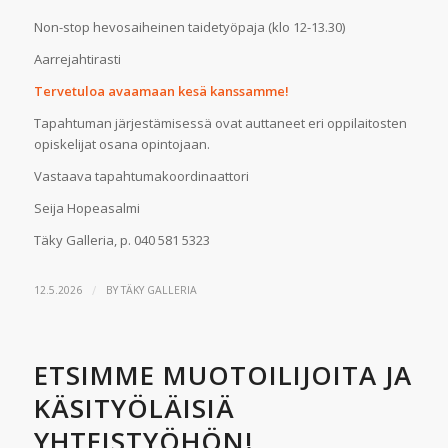
Non-stop hevosaiheinen taidetyöpaja (klo 12-13.30)
Aarrejahtirasti
Tervetuloa avaamaan kesä kanssamme!
Tapahtuman järjestämisessä ovat auttaneet eri oppilaitosten
opiskelijat osana opintojaan.
Vastaava tapahtumakoordinaattori
Seija Hopeasalmi
Täky Galleria, p. 040 581 5323
/
12.5.2026
BY
TÄKY GALLERIA
ETSIMME MUOTOILIJOITA JA
KÄSITYÖLÄISIÄ
YHTEISTYÖHÖN!