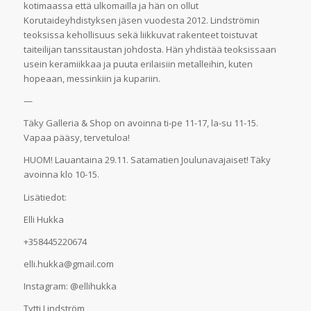
kotimaassa että ulkomailla ja hän on ollut
Korutaideyhdistyksen jäsen vuodesta 2012. Lindströmin
teoksissa kehollisuus sekä liikkuvat rakenteet toistuvat
taiteilijan tanssitaustan johdosta. Hän yhdistää teoksissaan
usein keramiikkaa ja puuta erilaisiin metalleihin, kuten
hopeaan, messinkiin ja kupariin.
—
Täky Galleria & Shop on avoinna ti-pe 11-17, la-su 11-15.
Vapaa pääsy, tervetuloa!
HUOM! Lauantaina 29.11. Satamatien Joulunavajaiset! Täky
avoinna klo 10-15.
Lisätiedot:
Elli Hukka
+358445220674
elli.hukka@gmail.com
Instagram: @ellihukka
Tytti Lindström