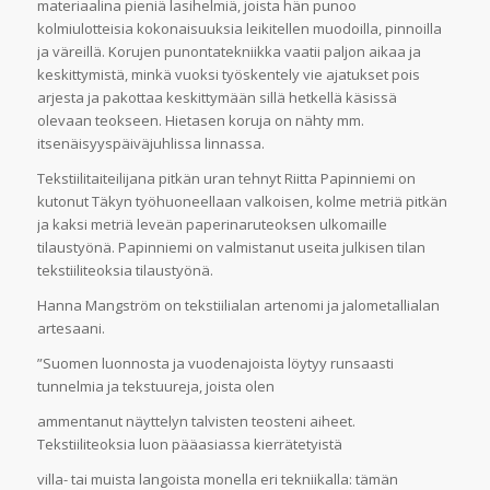
materiaalina pieniä lasihelmiä, joista hän punoo
kolmiulotteisia kokonaisuuksia leikitellen muodoilla, pinnoilla
ja väreillä. Korujen punontatekniikka vaatii paljon aikaa ja
keskittymistä, minkä vuoksi työskentely vie ajatukset pois
arjesta ja pakottaa keskittymään sillä hetkellä käsissä
olevaan teokseen. Hietasen koruja on nähty mm.
itsenäisyyspäiväjuhlissa linnassa.
Tekstiilitaiteilijana pitkän uran tehnyt Riitta Papinniemi on
kutonut Täkyn työhuoneellaan valkoisen, kolme metriä pitkän
ja kaksi metriä leveän paperinaruteoksen ulkomaille
tilaustyönä. Papinniemi on valmistanut useita julkisen tilan
tekstiiliteoksia tilaustyönä.
Hanna Mangström on tekstiilialan artenomi ja jalometallialan
artesaani.
”Suomen luonnosta ja vuodenajoista löytyy runsaasti
tunnelmia ja tekstuureja, joista olen
ammentanut näyttelyn talvisten teosteni aiheet.
Tekstiiliteoksia luon pääasiassa kierrätetyistä
villa- tai muista langoista monella eri tekniikalla: tämän