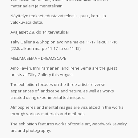
materiaalein ja menetelimin.
Näyttelyn teokset edustavat tekstiili-, puu-, koru-, ja
valokuvataidetta.
Avajaiset 2.8. klo 14, tervetuloa!
Täky Galleria & Shop on avoinna ma-pe 11-17, la-su 11-16
(22.8. alkaen ma-pe 11-17, la-su 11-15).
MIELIMAISEMA – DREAMSCAPE
Aino Favén, Inni Pärnänen, and Irene Sema are the guest
artists at Täky Gallery this August.
The exhibition focuses on the three artists’ diverse
experiences of landscape and nature, as well as works
created using experimental techniques.
Atmospheres and mental images are visualized in the works
through various materials and methods.
The exhibition features works of textile art, woodwork, jewelry
art, and photography.