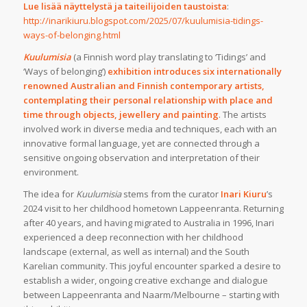
Lue lisää näyttelystä ja taiteilijoiden taustoista
:
http://inarikiuru.blogspot.com/2025/07/kuulumisia-tidings-
ways-of-belonging.html
Kuulumisia
(a Finnish word play translating to ‘Tidings’ and
‘Ways of belonging’)
exhibition introduces six internationally
renowned Australian and Finnish contemporary artists,
contemplating their personal relationship with place and
time through objects, jewellery and painting
. The artists
involved work in diverse media and techniques, each with an
innovative formal language, yet are connected through a
sensitive ongoing observation and interpretation of their
environment.
The idea for
Kuulumisia
stems from the curator
Inari Kiuru
’s
2024 visit to her childhood hometown Lappeenranta. Returning
after 40 years, and having migrated to Australia in 1996, Inari
experienced a deep reconnection with her childhood
landscape (external, as well as internal) and the South
Karelian community. This joyful encounter sparked a desire to
establish a wider, ongoing creative exchange and dialogue
between Lappeenranta and Naarm/Melbourne – starting with