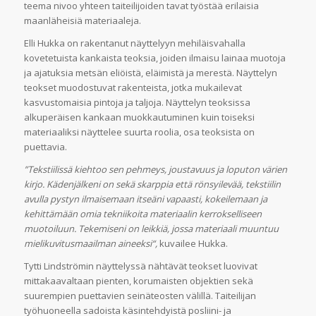
teema nivoo yhteen taiteilijoiden tavat työstää erilaisia
maanläheisiä materiaaleja.
Elli Hukka on rakentanut näyttelyyn mehiläisvahalla
kovetetuista kankaista teoksia, joiden ilmaisu lainaa muotoja
ja ajatuksia metsän eliöistä, eläimistä ja merestä. Näyttelyn
teokset muodostuvat rakenteista, jotka mukailevat
kasvustomaisia pintoja ja taljoja. Näyttelyn teoksissa
alkuperäisen kankaan muokkautuminen kuin toiseksi
materiaaliksi näyttelee suurta roolia, osa teoksista on
puettavia.
”Tekstiilissä kiehtoo sen pehmeys, joustavuus ja loputon värien
kirjo. Kädenjälkeni on sekä skarppia että rönsyilevää, tekstiilin
avulla pystyn ilmaisemaan itseäni vapaasti, kokeilemaan ja
kehittämään omia tekniikoita materiaalin kerrokselliseen
muotoiluun. Tekemiseni on leikkiä, jossa materiaali muuntuu
mielikuvitusmaailman aineeksi“,
kuvailee Hukka.
Tytti Lindströmin näyttelyssä nähtävät teokset luovivat
mittakaavaltaan pienten, korumaisten objektien sekä
suurempien puettavien seinäteosten välillä. Taiteilijan
työhuoneella sadoista käsintehdyistä posliini- ja