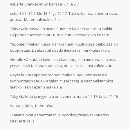
Askarteluhetket Anun kanssa 1.7. ja 2.7.
sekä 30.7.-31.7. klo 12-14 ja 15-17. Tule taikomaan pientä kivaa
puusta. Materiaalimaksu 5 e.
Täky Galleriassa on myös Suomen Makein Kesä* ja kaikki
Gepetton tuotteet ovat -10 % alennuksessa koko kesän!
*Suomen Makein Kesä: kampanjaan kuuluvissa paikoissa on
kivoja etuja. Lisäksi voit saada ilmaiseksi herkkulaatikon:
Vieraile vähintään kolmessa kampanjassa mukana olevassa
yrityksessä tai tapahtumassa, ota vierailuistasi valokuvat.
Näytä kuvat Lappeenrannan matkailuneuvonnassa (tai
sunnuntaisin Etelä-Karjalan museossa) ja saat palkinnoksi
laatikollisen Fazerin makeisia!
Täky Galleria ja myymälä on avoinna ma-pe 11-17, la-su 11-16.
Vapaa pääsy, tervetuloa!
Tilamme ovat esteettömät, ja hyvinkäyttäytyvät koiratkin
saavat tulla : )