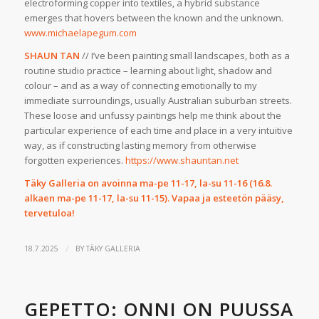
electroforming copper into textiles, a hybrid substance
emerges that hovers between the known and the unknown.
www.michaelapegum.com
SHAUN TAN
// I’ve been painting small landscapes, both as a
routine studio practice – learning about light, shadow and
colour – and as a way of connecting emotionally to my
immediate surroundings, usually Australian suburban streets.
These loose and unfussy paintings help me think about the
particular experience of each time and place in a very intuitive
way, as if constructing lasting memory from otherwise
forgotten experiences.
https://www.shauntan.net
Täky Galleria on avoinna ma-pe 11-17, la-su 11-16 (16.8.
alkaen ma-pe 11-17, la-su 11-15). Vapaa ja esteetön pääsy,
tervetuloa!
/
18.7.2025
BY
TÄKY GALLERIA
GEPETTO: ONNI ON PUUSSA