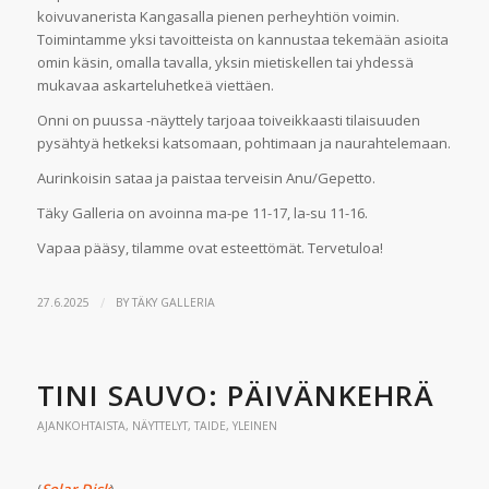
koivuvanerista Kangasalla pienen perheyhtiön voimin.
Toimintamme yksi tavoitteista on kannustaa tekemään asioita
omin käsin, omalla tavalla, yksin mietiskellen tai yhdessä
mukavaa askarteluhetkeä viettäen.
Onni on puussa -näyttely tarjoaa toiveikkaasti tilaisuuden
pysähtyä hetkeksi katsomaan, pohtimaan ja naurahtelemaan.
Aurinkoisin sataa ja paistaa terveisin Anu/Gepetto.
Täky Galleria on avoinna ma-pe 11-17, la-su 11-16.
Vapaa pääsy, tilamme ovat esteettömät. Tervetuloa!
/
27.6.2025
BY
TÄKY GALLERIA
TINI SAUVO: PÄIVÄNKEHRÄ
AJANKOHTAISTA
,
NÄYTTELYT
,
TAIDE
,
YLEINEN
(
Solar Disk
)