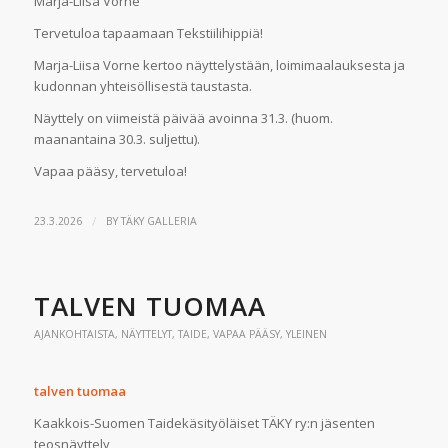
Marja-Liisa Vorne
Tervetuloa tapaamaan Tekstiilihippiä!
Marja-Liisa Vorne kertoo näyttelystään, loimimaalauksesta ja
kudonnan yhteisöllisestä taustasta.
Näyttely on viimeistä päivää avoinna 31.3. (huom.
maanantaina 30.3. suljettu).
Vapaa pääsy, tervetuloa!
/
23.3.2026
BY
TÄKY GALLERIA
TALVEN TUOMAA
AJANKOHTAISTA
,
NÄYTTELYT
,
TAIDE
,
VAPAA PÄÄSY
,
YLEINEN
talven tuomaa
Kaakkois-Suomen Taidekäsityöläiset TÄKY ry:n jäsenten
teosnäyttely