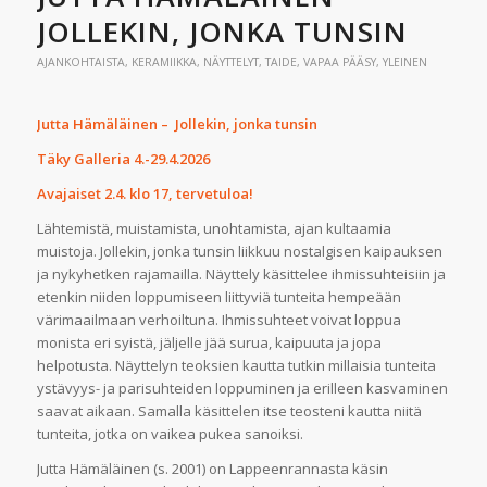
JOLLEKIN, JONKA TUNSIN
AJANKOHTAISTA
,
KERAMIIKKA
,
NÄYTTELYT
,
TAIDE
,
VAPAA PÄÄSY
,
YLEINEN
Jutta Hämäläinen – Jollekin, jonka tunsin
Täky Galleria 4.-29.4.2026
Avajaiset 2.4. klo 17, tervetuloa!
Lähtemistä, muistamista, unohtamista, ajan kultaamia
muistoja. Jollekin, jonka tunsin liikkuu nostalgisen kaipauksen
ja nykyhetken rajamailla. Näyttely käsittelee ihmissuhteisiin ja
etenkin niiden loppumiseen liittyviä tunteita hempeään
värimaailmaan verhoiltuna. Ihmissuhteet voivat loppua
monista eri syistä, jäljelle jää surua, kaipuuta ja jopa
helpotusta. Näyttelyn teoksien kautta tutkin millaisia tunteita
ystävyys- ja parisuhteiden loppuminen ja erilleen kasvaminen
saavat aikaan. Samalla käsittelen itse teosteni kautta niitä
tunteita, jotka on vaikea pukea sanoiksi.
Jutta Hämäläinen (s. 2001) on Lappeenrannasta käsin