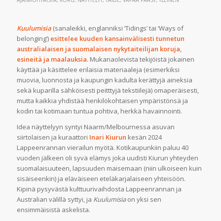
AJANKOHTAISTA
,
KORU
,
NÄYTTELYT
,
TAIDE
,
VAPAA PÄÄSY
,
YLEINEN
Kuulumisia
(sanaleikki, englanniksi ‘Tidings’ tai ‘Ways of
belonging’)
esittelee kuuden kansainvälisesti tunnetun
australialaisen ja suomalaisen nykytaiteilijan koruja,
esineitä ja maalauksia
. Mukanaolevista tekijöistä jokainen
käyttää ja käsittelee erilaisia materiaaleja (esimerkiksi
muovia, luonnosta ja kaupungin kadulta kerättyjä aineksia
sekä kuparilla sähköisesti peitttyjä tekstiilejä) omaperäisesti,
mutta kaikkia yhdistää henkilökohtaisen ympäristönsä ja
kodin tai kotimaan tuntua pohtiva, herkkä havainnointi.
Idea näyttelyyn syntyi Naarm/Melbournessa asuvan
siirtolaisen ja kuraattori
Inari Kiurun
kesän 2024
Lappeenrannan vierailun myötä. Kotikaupunkiin paluu 40
vuoden jälkeen oli syvä elämys joka uudisti Kiurun yhteyden
suomalaisuuteen, lapsuuden maisemaan (niin ulkoiseen kuin
sisäiseenkin) ja eläväiseen eteläkarjalaiseen yhteisöön.
Kipinä pysyvästä kulttuurivaihdosta Lappeenrannan ja
Australian välillä syttyi, ja
Kuulumisia
on yksi sen
ensimmäisistä askelista.