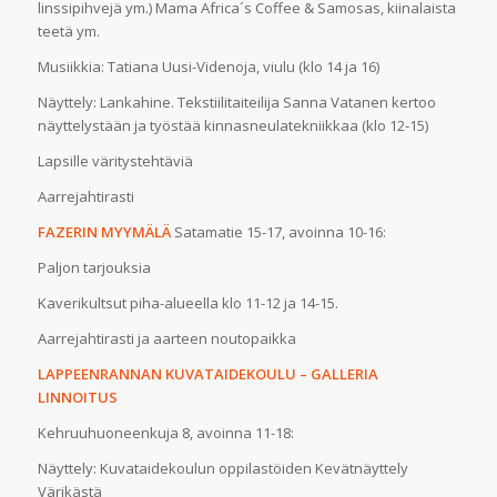
linssipihvejä ym.) Mama Africa´s Coffee & Samosas, kiinalaista
teetä ym.
Musiikkia: Tatiana Uusi-Videnoja, viulu (klo 14 ja 16)
Näyttely: Lankahine. Tekstiilitaiteilija Sanna Vatanen kertoo
näyttelystään ja työstää kinnasneulatekniikkaa (klo 12-15)
Lapsille väritystehtäviä
Aarrejahtirasti
FAZERIN MYYMÄLÄ
Satamatie 15-17, avoinna 10-16:
Paljon tarjouksia
Kaverikultsut piha-alueella klo 11-12 ja 14-15.
Aarrejahtirasti ja aarteen noutopaikka
LAPPEENRANNAN KUVATAIDEKOULU – GALLERIA
LINNOITUS
Kehruuhuoneenkuja 8, avoinna 11-18:
Näyttely: Kuvataidekoulun oppilastöiden Kevätnäyttely
Värikästä