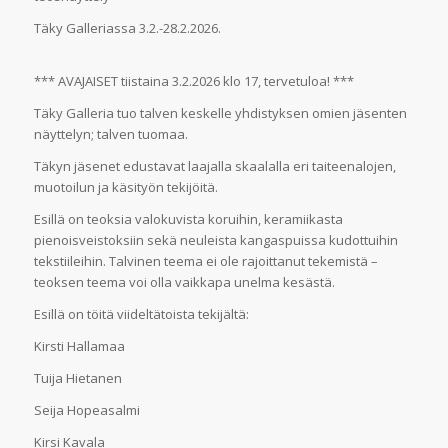
Täky Galleriassa 3.2.-28.2.2026.
*** AVAJAISET tiistaina 3.2.2026 klo 17, tervetuloa! ***
Täky Galleria tuo talven keskelle yhdistyksen omien jäsenten
näyttelyn; talven tuomaa.
Täkyn jäsenet edustavat laajalla skaalalla eri taiteenalojen,
muotoilun ja käsityön tekijöitä.
Esillä on teoksia valokuvista koruihin, keramiikasta
pienoisveistoksiin sekä neuleista kangaspuissa kudottuihin
tekstiileihin. Talvinen teema ei ole rajoittanut tekemistä –
teoksen teema voi olla vaikkapa unelma kesästä.
Esillä on töitä viideltätoista tekijältä:
Kirsti Hallamaa
Tuija Hietanen
Seija Hopeasalmi
Kirsi Kavala