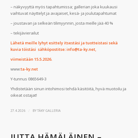
– näkyvyyttä myös tapahtumissa; gallerian joka kuukausi
vaihtuvat näyttelyt ja avajaiset, kesä- ja joulutapahtumat
– joustavan ja selkeän tilimyynnin, josta meille jää 40 %
– tekijävierailut
Lähetä meille lyhyt esittely itsestäsi ja tuotteistasi sekä
kuvia töistäsi sähköpostitse:
info@ta-ky.net
,
viimeistään 15.5.2026.
www:
ta-ky.net
Y-tunnus 0865649-3
Yhdistetään sinun intohimosi tehdä käsitöitä, hyvä muotoilu ja
oikeat ostajat!
/
27.4.2026
BY
TÄKY GALLERIA
JUTTA HÄMÄLÄINEN –