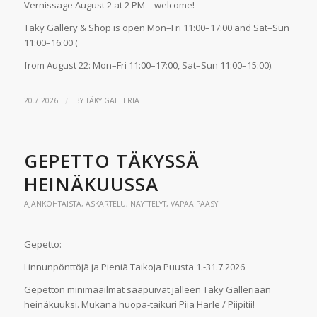
Vernissage August 2 at 2 PM – welcome!
Täky Gallery & Shop is open Mon–Fri 11:00–17:00 and Sat–Sun
11:00–16:00 (
from August 22: Mon–Fri 11:00–17:00, Sat–Sun 11:00–15:00).
/
20.7.2026
BY
TÄKY GALLERIA
GEPETTO TÄKYSSÄ
HEINÄKUUSSA
AJANKOHTAISTA
,
ASKARTELU
,
NÄYTTELYT
,
VAPAA PÄÄSY
Gepetto:
Linnunpönttöjä ja Pieniä Taikoja Puusta 1.-31.7.2026
Gepetton minimaailmat saapuivat jälleen Täky Galleriaan
heinäkuuksi. Mukana huopa-taikuri Piia Harle / Piipitii!