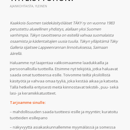
AJANKOHTAISTA
,
YLEINEN
Kaakkois-Suomen taidekäsityöläiset TÄKY ry on vuonna 1983
perustettu alueellinen
yhdistys, alallaan yksi Suomen
vanhimpia. Täkyn tavoitteena on esitellä vahvaa
suomalaista
osaamista ja kädentaitajien uusia tuulia. Täkyn ylläpitämä Täky
Galleria sijaitsee Lappeenrannan
linnoituksessa, Saimaan
äärellä.
Haluamme nyt laajentaa valikoimaamme laadukkailla ja
persoonallisilla tuotteilla. Etsimme nyt tekijöitä, jotka haluavat
saada omat tuotteensa esille. Toivomme teiltä yksilöllistä
käsityötä ja vahvaa omaa tyyliä, joka kestää aikaa ja katseita.
Tällä hetkellä erityisesti meitä kiinnostavat tekstiili-, puu- sekä
lasi- ja keramiikkatuotteet.
Tarjoamme sinulle:
– mahdollisuuden saada tuotteesi esille ja myyntiin; kuratoitu
tuotteiden esillepano
– näkyvyyttä asiakaskunnallemme myymälässä ja somessa