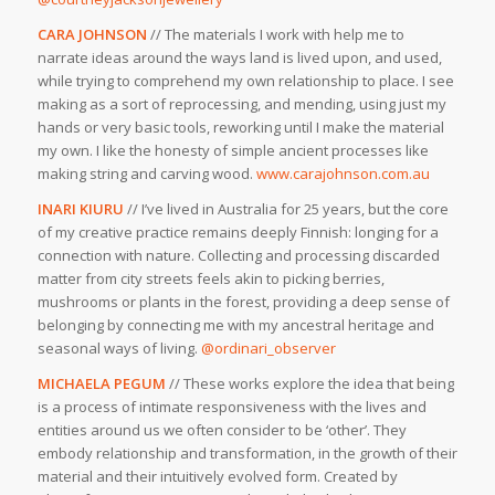
CARA JOHNSON
// The materials I work with help me to
narrate ideas around the ways land is lived upon, and used,
while trying to comprehend my own relationship to place. I see
making as a sort of reprocessing, and mending, using just my
hands or very basic tools, reworking until I make the material
my own. I like the honesty of simple ancient processes like
making string and carving wood.
www.carajohnson.com.au
INARI KIURU
// I’ve lived in Australia for 25 years, but the core
of my creative practice remains deeply Finnish: longing for a
connection with nature. Collecting and processing discarded
matter from city streets feels akin to picking berries,
mushrooms or plants in the forest, providing a deep sense of
belonging by connecting me with my ancestral heritage and
seasonal ways of living.
@ordinari_observer
MICHAELA PEGUM
// These works explore the idea that being
is a process of intimate responsiveness with the lives and
entities around us we often consider to be ‘other’. They
embody relationship and transformation, in the growth of their
material and their intuitively evolved form. Created by