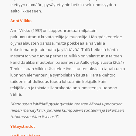
elettyyn elämään, pysäytettyihin hetkiin sekä ihmisyyden
aaltoliikkeeseen.
Anni Vilkko
Anni Vilkko (1997) on Lappeenrantaan hiljattain
paluumuuttanut kuvataiteilija ja muotoilija. Hän työskentelee
öljymaalausten parissa, mutta poikkeaa aina välillä
kokeilemaan jotain uutta ja yllättävää. Tällä hetkellä häntä
inspiroi toivoa tuovat perhoset. Vilkko on valmistunut taiteen
kandidaatiksi muotoilun pääaineesta Aalto-yliopistosta (2021).
Teoksissaan Vilkko käsittelee ihmistuntemuksia ja tapahtumia
luonnon elementein ja symboliikan kautta. Häntä kiehtoo
taiteen mahdollisuus tuoda lohtua niin kokijalle kuin
tekijällekin ja toimia sillanrakentajana ihmisten ja luonnon
välillä.
”Kannustan kävijöitä pysähtymään teosten äärellä uppoutuen
niiden merkityksiin, pinnalle kumpuaviin tunteisiin ja tekemään
tutkimusmatkan itseensä”.
Yhteystiedot