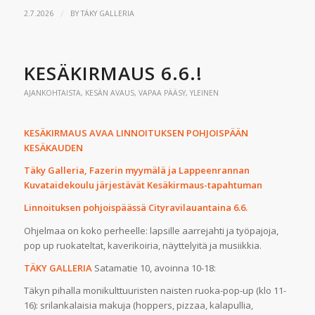
/
2.7.2026
BY
TÄKY GALLERIA
KESÄKIRMAUS 6.6.!
AJANKOHTAISTA
,
KESÄN AVAUS
,
VAPAA PÄÄSY
,
YLEINEN
KESÄKIRMAUS AVAA LINNOITUKSEN POHJOISPÄÄN
KESÄKAUDEN
Täky Galleria, Fazerin myymälä ja Lappeenrannan
Kuvataidekoulu järjestävät Kesäkirmaus-tapahtuman
Linnoituksen pohjoispäässä Cityravilauantaina 6.6.
Ohjelmaa on koko perheelle: lapsille aarrejahti ja työpajoja,
pop up ruokateltat, kaverikoiria, näyttelyitä ja musiikkia.
TÄKY GALLERIA
Satamatie 10, avoinna 10-18:
Täkyn pihalla monikulttuuristen naisten ruoka-pop-up (klo 11-
16): srilankalaisia makuja (hoppers, pizzaa, kalapullia,