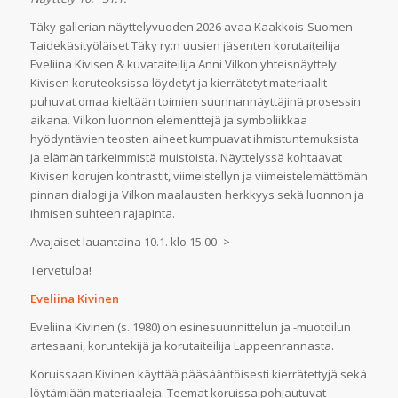
Täky gallerian näyttelyvuoden 2026 avaa Kaakkois-Suomen
Taidekäsityöläiset Täky ry:n uusien jäsenten korutaiteilija
Eveliina Kivisen & kuvataiteilija Anni Vilkon yhteisnäyttely.
Kivisen koruteoksissa löydetyt ja kierrätetyt materiaalit
puhuvat omaa kieltään toimien suunnannäyttäjinä prosessin
aikana. Vilkon luonnon elementtejä ja symboliikkaa
hyödyntävien teosten aiheet kumpuavat ihmistuntemuksista
ja elämän tärkeimmistä muistoista. Näyttelyssä kohtaavat
Kivisen korujen kontrastit, viimeistellyn ja viimeistelemättömän
pinnan dialogi ja Vilkon maalausten herkkyys sekä luonnon ja
ihmisen suhteen rajapinta.
Avajaiset lauantaina 10.1. klo 15.00 ->
Tervetuloa!
Eveliina Kivinen
Eveliina Kivinen (s. 1980) on esinesuunnittelun ja -muotoilun
artesaani, koruntekijä ja korutaiteilija Lappeenrannasta.
Koruissaan Kivinen käyttää pääsääntöisesti kierrätettyjä sekä
löytämiään materiaaleja. Teemat koruissa pohjautuvat