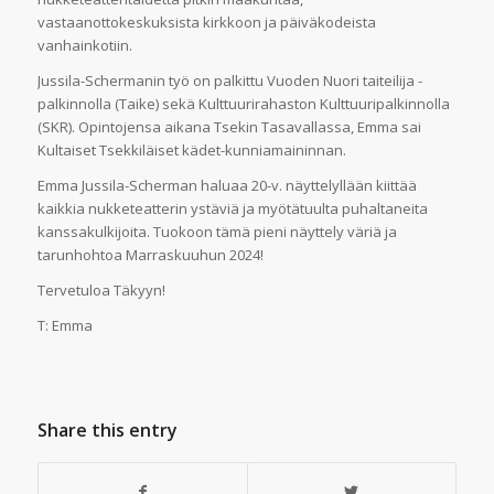
vastaanottokeskuksista kirkkoon ja päiväkodeista
vanhainkotiin.
Jussila-Schermanin työ on palkittu Vuoden Nuori taiteilija -
palkinnolla (Taike) sekä Kulttuurirahaston Kulttuuripalkinnolla
(SKR). Opintojensa aikana Tsekin Tasavallassa, Emma sai
Kultaiset Tsekkiläiset kädet-kunniamaininnan.
Emma Jussila-Scherman haluaa 20-v. näyttelyllään kiittää
kaikkia nukketeatterin ystäviä ja myötätuulta puhaltaneita
kanssakulkijoita. Tuokoon tämä pieni näyttely väriä ja
tarunhohtoa Marraskuuhun 2024!
Tervetuloa Täkyyn!
T: Emma
Share this entry