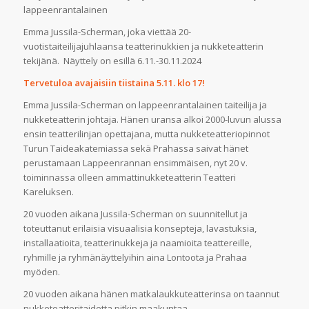
lappeenrantalainen
Emma Jussila-Scherman, joka viettää 20-
vuotistaiteilijajuhlaansa teatterinukkien ja nukketeatterin
tekijänä. Näyttely on esillä 6.11.-30.11.2024
Tervetuloa avajaisiin tiistaina 5.11. klo 17!
Emma Jussila-Scherman on lappeenrantalainen taiteilija ja
nukketeatterin johtaja. Hänen uransa alkoi 2000-luvun alussa
ensin teatterilinjan opettajana, mutta nukketeatteriopinnot
Turun Taideakatemiassa sekä Prahassa saivat hänet
perustamaan Lappeenrannan ensimmäisen, nyt 20 v.
toiminnassa olleen ammattinukketeatterin Teatteri
Kareluksen.
20 vuoden aikana Jussila-Scherman on suunnitellut ja
toteuttanut erilaisia visuaalisia konsepteja, lavastuksia,
installaatioita, teatterinukkeja ja naamioita teattereille,
ryhmille ja ryhmänäyttelyihin aina Lontoota ja Prahaa
myöden.
20 vuoden aikana hänen matkalaukkuteatterinsa on taannut
nukketeatteritaidetta pitkin maakuntaa,