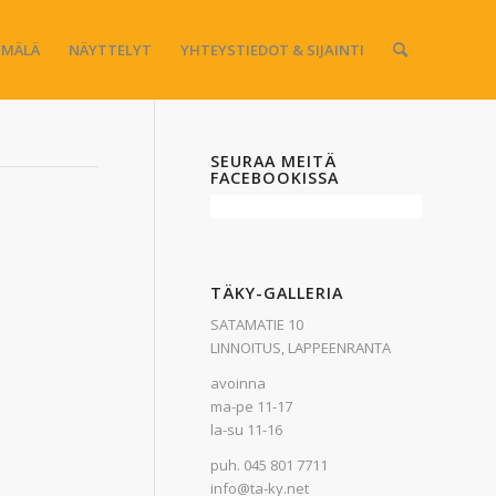
MÄLÄ
NÄYTTELYT
YHTEYSTIEDOT & SIJAINTI
SEURAA MEITÄ
FACEBOOKISSA
TÄKY-GALLERIA
SATAMATIE 10
LINNOITUS, LAPPEENRANTA
avoinna
ma-pe 11-17
la-su 11-16
puh. 045 801 7711
info@ta-ky.net