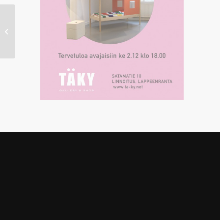
Heli Tuori-Luutonen
6.11. – 30.11.2015