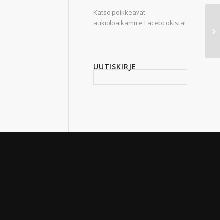
Katso poikkeavat
aukioloaikamme Facebookista!
UUTISKIRJE