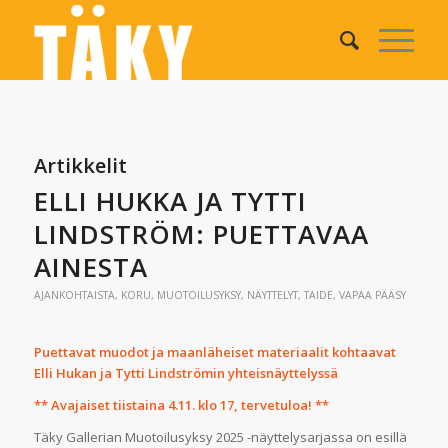
Artikkelit
ELLI HUKKA JA TYTTI
LINDSTRÖM: PUETTAVAA
AINESTA
AJANKOHTAISTA
,
KORU
,
MUOTOILUSYKSY
,
NÄYTTELYT
,
TAIDE
,
VAPAA PÄÄSY
Puettavat muodot ja maanläheiset materiaalit kohtaavat
Elli Hukan ja Tytti Lindströmin yhteisnäyttelyssä
** Avajaiset tiistaina 4.11. klo 17, tervetuloa! **
Täky Gallerian Muotoilusyksy 2025 -näyttelysarjassa on esillä