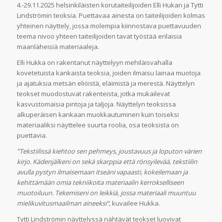
4.-29.11.2025 helsinkiläisten korutaiteilijoiden Elli Hukan ja Tytti
Lindströmin teoksia. Puettavaa ainesta on taiteilijoiden kolmas
yhteinen näyttely, jossa molempia kiinnostava puettavuuden
teema nivoo yhteen taiteilijoiden tavat työstää erilaisia
maanläheisiä materiaaleja.
Elli Hukka on rakentanut näyttelyyn mehiläisvahalla
kovetetuista kankaista teoksia, joiden ilmaisu lainaa muotoja
ja ajatuksia metsän eliöistä, eläimistä ja merestä. Näyttelyn
teokset muodostuvat rakenteista, jotka mukailevat
kasvustomaisia pintoja ja taljoja. Näyttelyn teoksissa
alkuperäisen kankaan muokkautuminen kuin toiseksi
materiaaliksi näyttelee suurta roolia, osa teoksista on
puettavia.
”Tekstiilissä kiehtoo sen pehmeys, joustavuus ja loputon värien
kirjo. Kädenjälkeni on sekä skarppia että rönsyilevää, tekstiilin
avulla pystyn ilmaisemaan itseäni vapaasti, kokeilemaan ja
kehittämään omia tekniikoita materiaalin kerrokselliseen
muotoiluun. Tekemiseni on leikkiä, jossa materiaali muuntuu
mielikuvitusmaailman aineeksi“,
kuvailee Hukka.
Tytti Lindströmin näyttelyssä nähtävät teokset luovivat