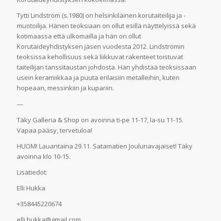
Tytti Lindström (s.1980) on helsinkiläinen korutaiteilija ja -
muotoilija. Hänen teoksiaan on ollut esillä näyttelyissä sekä
kotimaassa että ulkomailla ja hän on ollut
Korutaideyhdistyksen jäsen vuodesta 2012. Lindströmin
teoksissa kehollisuus sekä liikkuvat rakenteet toistuvat
taiteilijan tanssitaustan johdosta. Hän yhdistää teoksissaan
usein keramiikkaa ja puuta erilaisiin metalleihin, kuten
hopeaan, messinkiin ja kupariin.
—
Täky Galleria & Shop on avoinna ti-pe 11-17, la-su 11-15.
Vapaa pääsy, tervetuloa!
HUOM! Lauantaina 29.11. Satamatien Joulunavajaiset! Täky
avoinna klo 10-15.
Lisätiedot:
Elli Hukka
+358445220674
elli.hukka@gmail.com