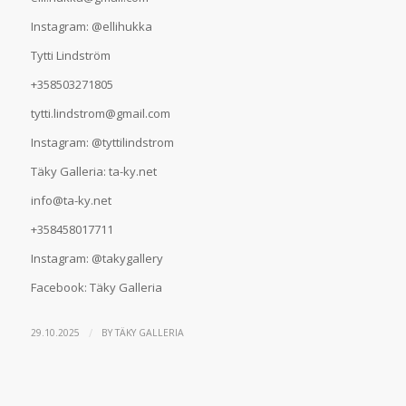
Instagram: @ellihukka
Tytti Lindström
+358503271805
tytti.lindstrom@gmail.com
Instagram: @tyttilindstrom
Täky Galleria: ta-ky.net
info@ta-ky.net
+358458017711
Instagram: @takygallery
Facebook: Täky Galleria
/
29.10.2025
BY
TÄKY GALLERIA