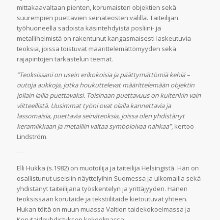
mittakaavaltaan pienten, korumaisten objektien sekä
suurempien puettavien seinäteosten välillä. Taiteilijan
työhuoneella sadoista käsintehdyistä posliini- ja
metallihelmistä on rakentunut kangasmaisesti laskeutuvia
teoksia, joissa toistuvat määrittelemättömyyden sekä
rajapintojen tarkastelun teemat.
”Teoksissani on usein erikokoisia ja päättymättömiä kehiä –
outoja aukkoja, jotka houkuttelevat määrittelemään objektin
jollain lailla puettavaksi. Toisinaan puettavuus on kuitenkin vain
viitteellistä. Uusimmat työni ovat olalla kannettavia ja
lassomaisia, puettavia seinäteoksia, joissa olen yhdistänyt
keramiikkaan ja metalliin valtaa symboloivaa nahkaa”
, kertoo
Lindström.
—-
Elli Hukka (s.1982) on muotoilija ja taiteilija Helsingistä. Hän on
osallistunut useisiin näyttelyihin Suomessa ja ulkomailla sekä
yhdistänyt taiteilijana työskentelyn ja yrittäjyyden. Hänen
teoksissaan korutaide ja tekstiilitaide kietoutuvat yhteen.
Hukan töitä on muun muassa Valtion taidekokoelmassa ja
Korutaideyhdistyksen kokoelmassa.