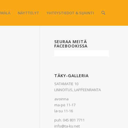
MÄLÄ
NÄYTTELYT
YHTEYSTIEDOT & SIJAINTI
SEURAA MEITÄ
FACEBOOKISSA
TÄKY-GALLERIA
SATAMATIE 10
LINNOITUS, LAPPEENRANTA
avoinna
ma-pe 11-17
la-su 11-16
puh. 045 801 7711
info@ta-ky.net