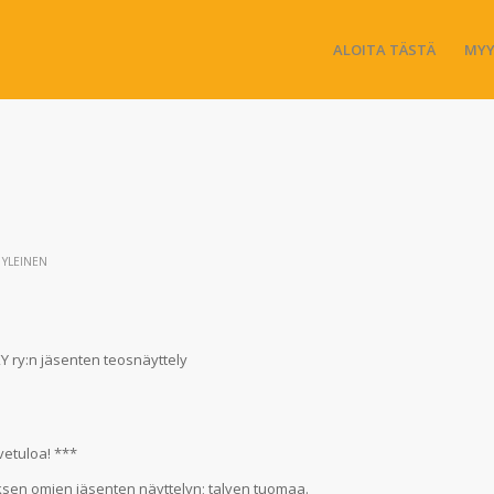
ALOITA TÄSTÄ
MYY
,
YLEINEN
 ry:n jäsenten teosnäyttely
rvetuloa! ***
yksen omien jäsenten näyttelyn; talven tuomaa.