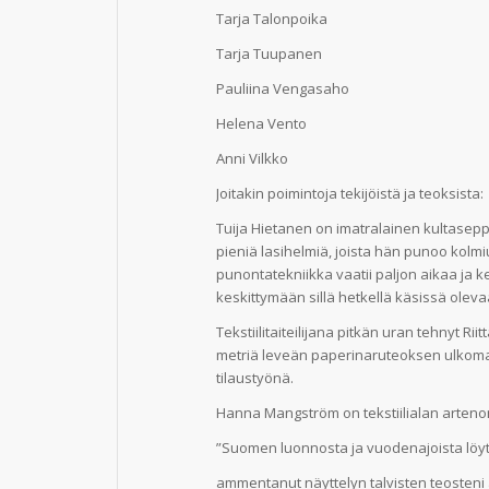
Tarja Talonpoika
Tarja Tuupanen
Pauliina Vengasaho
Helena Vento
Anni Vilkko
Joitakin poimintoja tekijöistä ja teoksista:
Tuija Hietanen on imatralainen kultaseppä
pieniä lasihelmiä, joista hän punoo kolmiu
punontatekniikka vaatii paljon aikaa ja k
keskittymään sillä hetkellä käsissä olev
Tekstiilitaiteilijana pitkän uran tehnyt R
metriä leveän paperinaruteoksen ulkomaill
tilaustyönä.
Hanna Mangström on tekstiilialan artenom
”Suomen luonnosta ja vuodenajoista löyty
ammentanut näyttelyn talvisten teosteni a