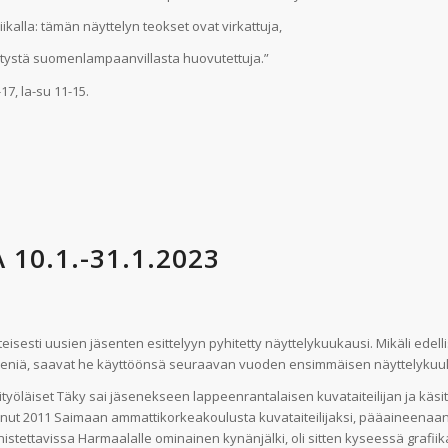
niikalla: tämän näyttelyn teokset ovat virkattuja,
ätystä suomenlampaanvillasta huovutettuja.”
17, la-su 11-15.
10.1.-31.1.2023
eisesti uusien jäsenten esittelyyn pyhitetty näyttelykuukausi. Mikäli edel
 jäseniä, saavat he käyttöönsä seuraavan vuoden ensimmäisen näyttelyku
öläiset Täky sai jäsenekseen lappeenrantalaisen kuvataiteilijan ja käsi
ut 2011 Saimaan ammattikorkeakoulusta kuvataiteilijaksi, pääaineenaan 
istettavissa Harmaalalle ominainen kynänjälki, oli sitten kyseessä grafii