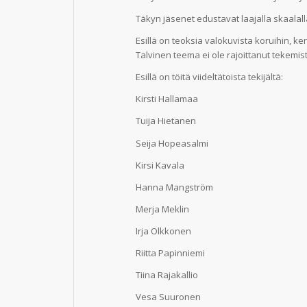
Täkyn jäsenet edustavat laajalla skaalalla
Esillä on teoksia valokuvista koruihin, k
Talvinen teema ei ole rajoittanut tekemi
Esillä on töitä viideltätoista tekijältä:
Kirsti Hallamaa
Tuija Hietanen
Seija Hopeasalmi
Kirsi Kavala
Hanna Mangström
Merja Meklin
Irja Olkkonen
Riitta Papinniemi
Tiina Rajakallio
Vesa Suuronen