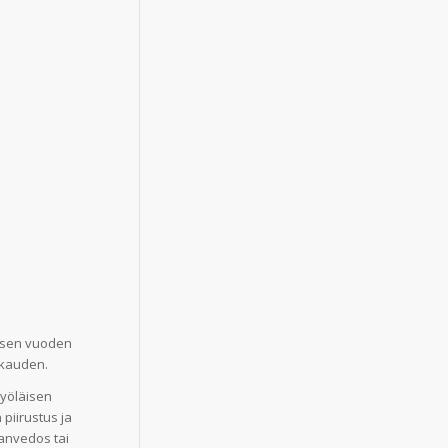
lisen vuoden
ukauden.
työläisen
piirustus ja
kanvedos tai