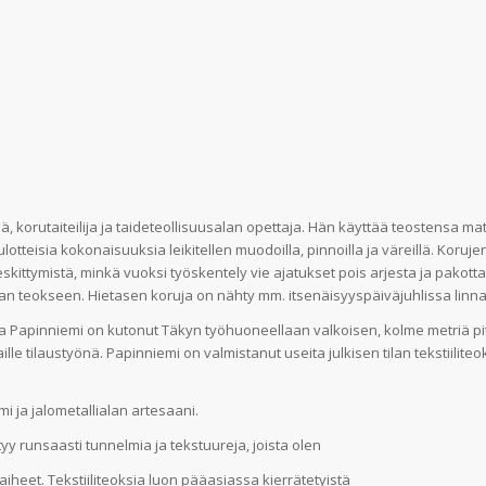
, korutaiteilija ja taideteollisuusalan opettaja. Hän käyttää teostensa ma
lotteisia kokonaisuuksia leikitellen muodoilla, pinnoilla ja väreillä. Koruje
eskittymistä, minkä vuoksi työskentely vie ajatukset pois arjesta ja pakott
aan teokseen. Hietasen koruja on nähty mm. itsenäisyyspäiväjuhlissa linn
iitta Papinniemi on kutonut Täkyn työhuoneellaan valkoisen, kolme metriä pi
e tilaustyönä. Papinniemi on valmistanut useita julkisen tilan tekstiiliteo
i ja jalometallialan artesaani.
y runsaasti tunnelmia ja tekstuureja, joista olen
iheet. Tekstiiliteoksia luon pääasiassa kierrätetyistä