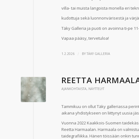
villa- tai muista langoista monella eri tek
kudottuja sekä luonnonvärisestä ja värj
Täky Galleria ja puoti on avoinna ti-pe 11-
Vapaa pääsy, tervetuloa!
/
1.2.2026
BY
TÄKY GALLERIA
REETTA HARMAALA 
AJANKOHTAISTA
,
NÄYTTELYT
Tammikuu on ollut Täky galleriassa perint
aikana yhdistykseen on liittynyt uusia
Vuonna 2022 Kaakkois-Suomen taidekäsity
Reetta Harmaalan. Harmaala on valmistun
taidegrafiikka. Hänen töissään onkin tunn