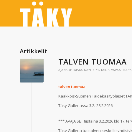
Artikkelit
TALVEN TUOMAA
AJANKOHTAISTA
,
NÄYTTELYT
,
TAIDE
,
VAPAA PÄÄSY
talven tuomaa
Kaakkois-Suomen Taidekäsityöläiset TÄKY
Täky Galleriassa 3.2.-28.2.2026.
*** AVAJAISET tiistaina 3.2.2026 klo 17, te
Täky Galleria tuo talven keskelle yhdist