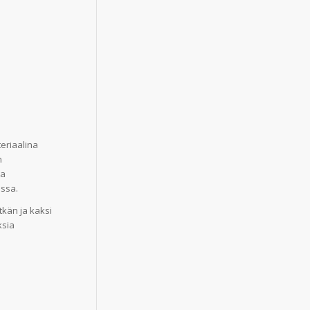
teriaalina
n
aa
assa.
tkän ja kaksi
ksia