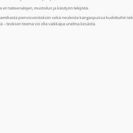
 eri taiteenalojen, muotoilun ja käsityön tekijöitä.
eramiikasta pienoisveistoksiin sekä neuleista kangaspuissa kudottuihin tekst
stä – teoksen teema voi olla vaikkapa unelma kesästä.