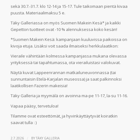
sekä 30.7.-31.7. klo 12-14 ja 15-17. Tule taikomaan pientä kivaa
puusta. Materiaalimaksu 5 e.
Täky Galleriassa on myös Suomen Makein Kesä* ja kaikki
Gepetton tuotteet ovat -10 % alennuksessa koko kesän!
*Suomen Makein Kesä: kampanjaan kuuluvissa paikoissa on
kivoja etuja. Lisäksi voit saada ilmaiseksi herkkulaatikon:
Vieraile vähintään kolmessa kampanjassa mukana olevassa
yrityksessä tai tapahtumassa, ota vierailuistasi valokuvat.
Näytä kuvat Lappeenrannan matkailuneuvonnassa (tai
sunnuntaisin Etelä-Karjalan museossa) ja saat palkinnoksi
laatikollisen Fazerin makeisia!
Täky Galleria ja myymälä on avoinna ma-pe 11-17, la-su 11-16.
Vapaa pääsy, tervetuloa!
Tilamme ovat esteettömät, ja hyvinkäyttäytyvät koiratkin
saavat tulla : )
/
2.7.2026
BY
TÄKY GALLERIA