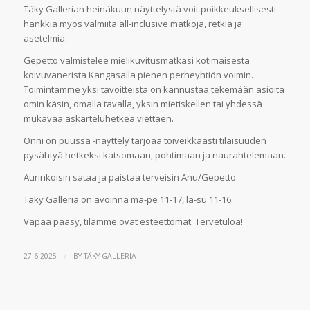
Täky Gallerian heinäkuun näyttelystä voit poikkeuksellisesti
hankkia myös valmiita all-inclusive matkoja, retkiä ja
asetelmia.
Gepetto valmistelee mielikuvitusmatkasi kotimaisesta
koivuvanerista Kangasalla pienen perheyhtiön voimin.
Toimintamme yksi tavoitteista on kannustaa tekemään asioita
omin käsin, omalla tavalla, yksin mietiskellen tai yhdessä
mukavaa askarteluhetkeä viettäen.
Onni on puussa -näyttely tarjoaa toiveikkaasti tilaisuuden
pysähtyä hetkeksi katsomaan, pohtimaan ja naurahtelemaan.
Aurinkoisin sataa ja paistaa terveisin Anu/Gepetto.
Täky Galleria on avoinna ma-pe 11-17, la-su 11-16.
Vapaa pääsy, tilamme ovat esteettömät. Tervetuloa!
/
27.6.2025
BY
TÄKY GALLERIA