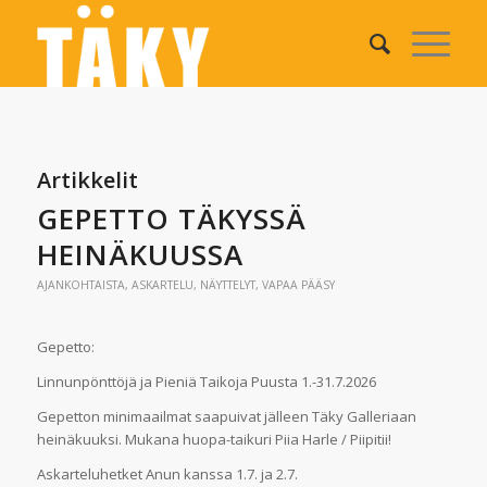
Artikkelit
GEPETTO TÄKYSSÄ
HEINÄKUUSSA
AJANKOHTAISTA
,
ASKARTELU
,
NÄYTTELYT
,
VAPAA PÄÄSY
Gepetto:
Linnunpönttöjä ja Pieniä Taikoja Puusta 1.-31.7.2026
Gepetton minimaailmat saapuivat jälleen Täky Galleriaan
heinäkuuksi. Mukana huopa-taikuri Piia Harle / Piipitii!
Askarteluhetket Anun kanssa 1.7. ja 2.7.