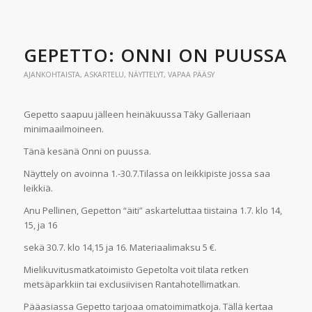
GEPETTO: ONNI ON PUUSSA
AJANKOHTAISTA
,
ASKARTELU
,
NÄYTTELYT
,
VAPAA PÄÄSY
Gepetto saapuu jälleen heinäkuussa Täky Galleriaan
minimaailmoineen.
Tänä kesänä Onni on puussa.
Näyttely on avoinna 1.-30.7.Tilassa on leikkipiste jossa saa
leikkiä.
Anu Pellinen, Gepetton “äiti” askarteluttaa tiistaina 1.7. klo 14,
15, ja 16
sekä 30.7. klo 14,15 ja 16. Materiaalimaksu 5 €.
Mielikuvitusmatkatoimisto Gepetolta voit tilata retken
metsäparkkiin tai exclusiivisen Rantahotellimatkan.
Pääasiassa Gepetto tarjoaa omatoimimatkoja. Tällä kertaa