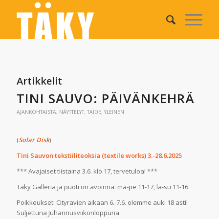
Artikkelit
TINI SAUVO: PÄIVÄNKEHRÄ
AJANKOHTAISTA
,
NÄYTTELYT
,
TAIDE
,
YLEINEN
(
Solar Disk
)
Tini Sauvon tekstiiliteoksia (textile works) 3.-28.6.2025
*** Avajaiset tiistaina 3.6. klo 17, tervetuloa! ***
Täky Galleria ja puoti on avoinna: ma-pe 11-17, la-su 11-16.
Poikkeukset: Cityravien aikaan 6.-7.6. olemme auki 18 asti!
Suljettuna Juhannusviikonloppuna.