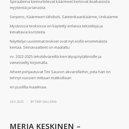
Spiraaleina kiemurtelevat käärmeet kertovat ikiaikaisista
myyteistä ja taruista.
Serpens, Käärmeen tähdistö, Sateenkaarikäärme, Unikäärme
Mystisissä teoksissa on käytetty erilaisia tekstiilejä ja
kimaltavia koristeita.
Näyttelyn uusimmat teokset ovat nyt esillä ensimmäistä
kertaa. Seinävaatteet on maalattu
vv. 2022-2025 tekstiiliväreillä kierrätyspöytäliinoille ja
viimeistelty kirjomalla.
Aiheet pohjautuvat Tini Sauvon akvarelleihin, joita hän on
tehnyt vuosien mittaan matkoillaan
eri puolilla maailmaa.
/
26.5.2025
BY
TÄKY GALLERIA
MERJA KESKINEN –