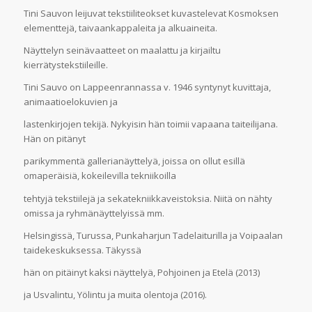
Tini Sauvon leijuvat tekstiiliteokset kuvastelevat Kosmoksen
elementtejä, taivaankappaleita ja alkuaineita.
Näyttelyn seinävaatteet on maalattu ja kirjailtu
kierrätystekstiileille.
Tini Sauvo on Lappeenrannassa v. 1946 syntynyt kuvittaja,
animaatioelokuvien ja
lastenkirjojen tekijä. Nykyisin hän toimii vapaana taiteilijana.
Hän on pitänyt
parikymmentä gallerianäyttelyä, joissa on ollut esillä
omaperäisiä, kokeilevilla tekniikoilla
tehtyjä tekstiilejä ja sekatekniikkaveistoksia. Niitä on nähty
omissa ja ryhmänäyttelyissä mm.
Helsingissä, Turussa, Punkaharjun Tadelaiturilla ja Voipaalan
taidekeskuksessa. Täkyssä
hän on pitäinyt kaksi näyttelyä, Pohjoinen ja Etelä (2013)
ja Usvalintu, Yölintu ja muita olentoja (2016).