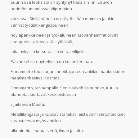
Suurin osa teoksista on syntynyt kesäisin Tini Sauvon
perintömummolassa Viipurintien
varressa. Siellä hänellä on käytössään mummin ja ukin
vanhat työtilat kangaspuineen,
höyläpenkkeineen ja työkaluineen. Isovanhemmat olivat
itseoppineita luovia käsityöläisiä,
joita nykyisin kutsuttaisiin ite-taiteilijoiksi.
Päivänkehrä-näyttelyssä on kolme teemaa.
Firmamento-teossarjan innoittajana on antiikin maakeskinen
maailmankäsitys, Kosmos,
Firmamento, taivaanpallo. Sen sisäkehillä Aurinko, Kuu ja
planeetat kiertävät keskipisteessä
sijaitsevaa Maata.
Metallilangasta ja kuultavista tekstiileistä valmistetut teokset
kuvastelevat myös antiikin
alkuaineita, maata, vettä, ilmaa ja tulta.