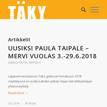
Artikkelit
UUSIKS! PAULA TAIPALE –
MERVI VUOLAS 3.-29.6.2018
AJANKOHTAISTA
,
NÄYTTELYT
Lappeenrantalaisen Täky gallerian kesäkuun 2018
näyttelyssä on esillä kahden pitkän linjan tekstiilitaiteilijan
yhteisnäyttely.
Read more
/
25.5.2018
BY
NUIJA