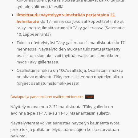
työt ole välttämättä esillä.
Ilmoittaudu näyttelyyn viimeistään perjantaina 22.
helmikuuta
klo 17 mennessä joko sähköpostitset (info at
ta-ky . net) tai ilmoittautumalla Täky galleriassa (Satamatie
10, Lappeenranta).
Toimita näyttelytyösi Täky galleriaan 1. maaliskuuta klo 17
mennessä. Näyttelytöiden mukaan tulostettu ja täytetty
osallistumislomake, voit täyttää osallistumislomakkeen
myös Täky galleriassa.
Osallistumismaksu on 10€/osallistuja. Osallistumismaksu
on oltava maksettu Täky ry:n tilille ennen näyttelyn alkua
(ohjeet osallistumislomakkeessa)
Patalaput-ja-pannunaluset-osallistumislomake
Lataa
Näyttely on avoinna 2.-31.maaliskuuta. Täky galleria on
avoinna ti-pe 11-17, la-su 11-15. Maanantaisin suljettu.
Näyttelyvieraat voivat äänestää näyttelyn kauneinta työtä,
jonka tekijä palkitaan. Myös äänestäjien kesken arvotaan
palkinto.