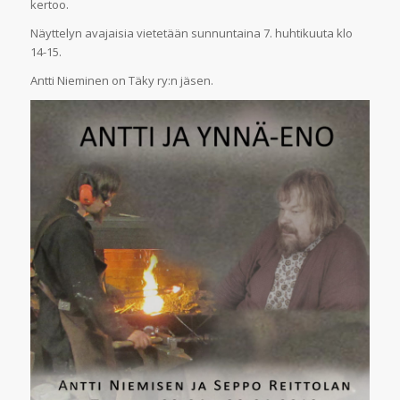
kertoo.
Näyttelyn avajaisia vietetään sunnuntaina 7. huhtikuuta klo
14-15.
Antti Nieminen on Täky ry:n jäsen.