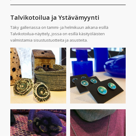
Talvikotoilua ja Ystävämyynti
Täky galleriassa on tammi- ja helmikuun aikana esillä
Talvikotoilua-näyttely, jossa on esillä käsityöläisten
valmistamia sisustustuotteita ja asusteita.