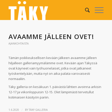
AVAAMME JÄLLEEN OVET!
AJANKOHTAISTA
Tämän poikkeuksellisen kevään jälkeen avaamme jälleen
hiljalleen galleriamyymälämme ovet. Kevään ajan Täkyssä
ovat käyneet vain työhuonelaiset, jotka ovat jatkaneet
työskentelyään, mutta nyt on aika palata varovaisesti
normaaliin.
Täky galleria on kesäkuun 1. päivästä lähtien avoinna arkisin
12-17 ja viikonloppuisin 12-15. Olet lämpimästi tervetullut
kotimaisen käsityön pariin.
/
1.6.2020
BY
TÄKY GALLERIA