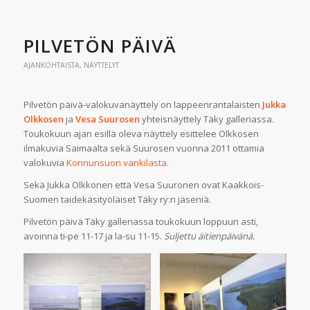
PILVETÖN PÄIVÄ
AJANKOHTAISTA
,
NÄYTTELYT
Pilvetön päivä-valokuvanäyttely on lappeenrantalaisten
Jukka
Olkkosen
ja
Vesa Suurosen
yhteisnäyttely Täky galleriassa.
Toukokuun ajan esillä oleva näyttely esittelee Olkkosen
ilmakuvia Saimaalta sekä Suurosen vuonna 2011 ottamia
valokuvia
Konnunsuon vankilasta
.
Sekä Jukka Olkkonen että Vesa Suuronen ovat Kaakkois-
Suomen taidekäsityöläiset Täky ry:n jäseniä.
Pilvetön päivä Täky galleriassa toukokuun loppuun asti,
avoinna ti-pe 11-17 ja la-su 11-15.
Suljettu äitienpäivänä.