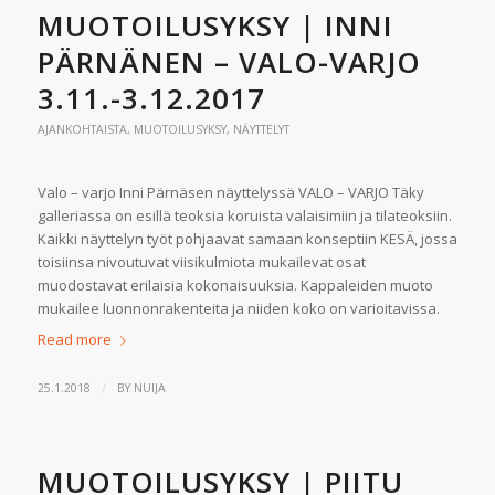
MUOTOILUSYKSY | INNI
PÄRNÄNEN – VALO-VARJO
3.11.-3.12.2017
AJANKOHTAISTA
,
MUOTOILUSYKSY
,
NÄYTTELYT
Valo – varjo Inni Pärnäsen näyttelyssä VALO – VARJO Täky
galleriassa on esillä teoksia koruista valaisimiin ja tilateoksiin.
Kaikki näyttelyn työt pohjaavat samaan konseptiin KESÄ, jossa
toisiinsa nivoutuvat viisikulmiota mukailevat osat
muodostavat erilaisia kokonaisuuksia. Kappaleiden muoto
mukailee luonnonrakenteita ja niiden koko on varioitavissa.
Read more
/
25.1.2018
BY
NUIJA
MUOTOILUSYKSY | PIITU