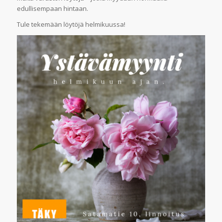
edullisempaan hintaan.
Tule tekemään löytöjä helmikuussa!