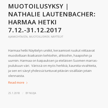
MUOTOILUSYKSY |
NATHALIE LAUTENBACHER:
HARMAA HETKI
7.12.-31.12.2017
AJANKOHTAISTA
,
MUOTOILUSYKSY
,
NÄYTTELYT
Harmaa hetki Näyttelyn uniikit, keraamiset ruukut viittaavat
muodoiltaan ikiaikaisiin kehtoihin, ahkioihin, haapiohin ja
uurniin. Harmaa on kaipauksen ja eteläisen Suomen marras-
joulukuun väri. Värissä on myös herkkiä, kauniita vivahteita,
ja sen eri sävyt yhdessä tuntuvat pitävän sisällään jotain
olennaista.
Read more
/
25.1.2018
BY
NUIJA