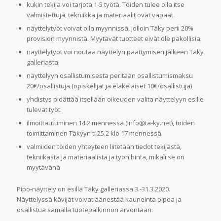
kukin tekijä voi tarjota 1-5 työtä. Töiden tulee olla itse
valmistettuja, tekniikka ja materiaalit ovat vapaat.
näyttelytyöt voivat olla myynnissä, jolloin Täky perii 20%
provision myynnistä. Myytävät tuotteet eivät ole pakollisia.
näyttelytyöt voi noutaa näyttelyn päättymisen jälkeen Täky
galleriasta.
näyttelyyn osallistumisesta peritään osallistumismaksu
20€/osallistuja (opiskelijat ja eläkeläiset 10€/osallistuja)
yhdistys pidättää itsellään oikeuden valita näyttelyyn esille
tulevat työt.
ilmoittautuminen 14.2 mennessä (info@ta-ky.net), töiden
toimittaminen Täkyyn ti 25.2 klo 17 mennessä
valmiiden töiden yhteyteen liitetään tiedot tekijästä,
tekniikasta ja materiaalista ja työn hinta, mikäli se on
myytävänä
Pipo-näyttely on esillä Täky galleriassa 3.-31.3.2020.
Näyttelyssä kävijät voivat äänestää kauneinta pipoa ja
osallistua samalla tuotepalkinnon arvontaan.