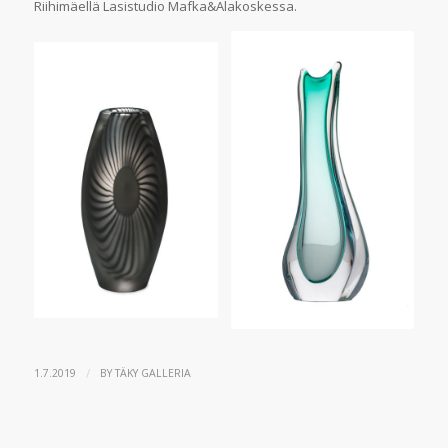
Riihimäellä Lasistudio Mafka&Alakoskessa.
/
1.7.2019
BY
TÄKY GALLERIA