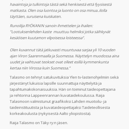
havaintoja ja tulkintoja tästä sekä henkisestä että fyysisestä
matkasta. Olen osa luontoa ja luonto on osa minua..ilolla
täyttäen, suruisena kuiskaten.
Runoilija RYÖKANIN sanoin ihmettelen ja ihailen:
”Lootuksenlehden kaste muuttuu helmiksi jotka säihkyvät
kesäöisen kuutamon vilpoisessa loisteessa”.
Olen kuvannut tätä jatkuvasti muuntuvaa sarjaa yli 10 vuoden
ajan Viron Saarenmaalla ja Suomessa. Näyttelyn muodossa aina
uudet ja vaihtuvat teokset ovat olleet esillä kymmenkunta
kertaa niin Virossa kuin Suomessa.”
Talasmo on tehnyt satukuvituksia Ylen tv-lastenohjelmiin sekä
järjestänyt lukuisia lapsille suunnattuja näyttelyitä ja
tapahtumakokonaisuuksia. Hän on toiminut taideopettajana
ja rehtorina Lappeenrannan kuvataidekoulussa. Raija
Talasmoon valmistunut graafikoksi Lahden muotoilu- ja
taideinstituutista ja kuvataideopettajaksi Taideteollisesta
korkeakoulusta (nykyisestä Aalto yliopistosta).
Raija Talasmo on Täky ry:n jäsen.