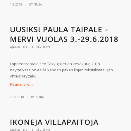
/
1.8.2018
BY
NUIJA
UUSIKS! PAULA TAIPALE –
MERVI VUOLAS 3.-29.6.2018
AJANKOHTAISTA
,
NÄYTTELYT
Lappeenrantalaisen Täky gallerian kesäkuun 2018
näyttelyssä on esillä kahden pitkän linjan tekstiilitaiteilijan
yhteisnäyttely.
Read more
/
25.5.2018
BY
NUIJA
IKONEJA VILLAPAITOJA
AJANKOHTAISTA
,
NÄYTTELYT