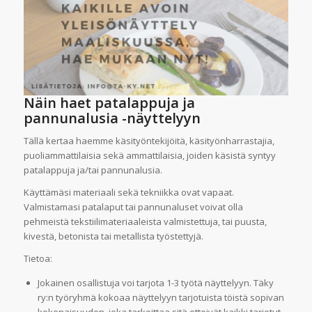
Näin haet patalappuja ja
pannunalusia -näyttelyyn
Tällä kertaa haemme käsityöntekijöitä, käsityönharrastajia,
puoliammattilaisia sekä ammattilaisia, joiden käsistä syntyy
patalappuja ja/tai pannunalusia.
Käyttämäsi materiaali sekä tekniikka ovat vapaat.
Valmistamasi patalaput tai pannunaluset voivat olla
pehmeistä tekstiilimateriaaleista valmistettuja, tai puusta,
kivestä, betonista tai metallista työstettyjä.
Tietoa:
Jokainen osallistuja voi tarjota 1-3 työtä näyttelyyn. Täky
ry:n työryhmä kokoaa näyttelyyn tarjotuista töistä sopivan
kokonaisuuden, joka tarkoittaa sitä etteivät kaikki tarjotut