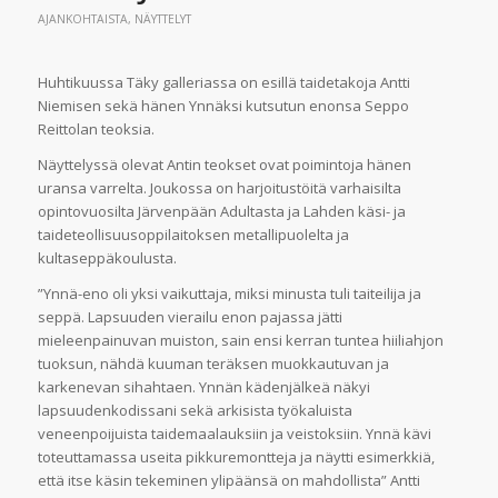
AJANKOHTAISTA
,
NÄYTTELYT
Huhtikuussa Täky galleriassa on esillä taidetakoja Antti
Niemisen sekä hänen Ynnäksi kutsutun enonsa Seppo
Reittolan teoksia.
Näyttelyssä olevat Antin teokset ovat poimintoja hänen
uransa varrelta. Joukossa on harjoitustöitä varhaisilta
opintovuosilta Järvenpään Adultasta ja Lahden käsi- ja
taideteollisuusoppilaitoksen metallipuolelta ja
kultaseppäkoulusta.
”Ynnä-eno oli yksi vaikuttaja, miksi minusta tuli taiteilija ja
seppä. Lapsuuden vierailu enon pajassa jätti
mieleenpainuvan muiston, sain ensi kerran tuntea hiiliahjon
tuoksun, nähdä kuuman teräksen muokkautuvan ja
karkenevan sihahtaen. Ynnän kädenjälkeä näkyi
lapsuudenkodissani sekä arkisista työkaluista
veneenpoijuista taidemaalauksiin ja veistoksiin. Ynnä kävi
toteuttamassa useita pikkuremontteja ja näytti esimerkkiä,
että itse käsin tekeminen ylipäänsä on mahdollista” Antti