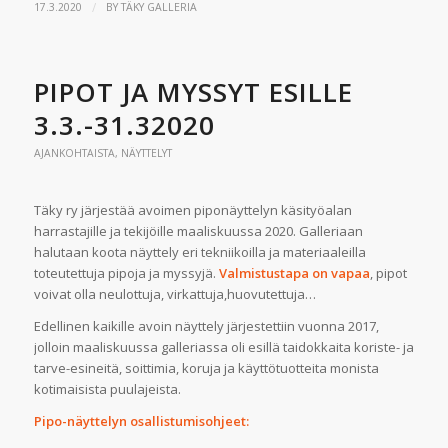
/
17.3.2020
BY
TÄKY GALLERIA
PIPOT JA MYSSYT ESILLE
3.3.-31.32020
AJANKOHTAISTA
,
NÄYTTELYT
Täky ry järjestää avoimen piponäyttelyn käsityöalan
harrastajille ja tekijöille maaliskuussa 2020. Galleriaan
halutaan koota näyttely eri tekniikoilla ja materiaaleilla
toteutettuja pipoja ja myssyjä.
Valmistustapa on vapaa
, pipot
voivat olla neulottuja, virkattuja,huovutettuja…
Edellinen kaikille avoin näyttely järjestettiin vuonna 2017,
jolloin maaliskuussa galleriassa oli esillä taidokkaita koriste- ja
tarve-esineitä, soittimia, koruja ja käyttötuotteita monista
kotimaisista puulajeista.
Pipo-näyttelyn osallistumisohjeet: