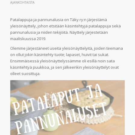
AJANKOHTAISTA
Patalappuja ja pannunalusia on Täky ry:n järjestämä
yleisönäyttely, johon etsitään käsintehtyjä patalappuja sekä
pannunalusia ja niiden tekijöitä. Näyttely järjestetään
maaliskuussa 2019.
Olemme järjestäneet useita yleisönäyttelyitä, joiden teemana
on ollut jokin käsintehty tuote; lapaset, huivit tai sukat.
Ensimmäisessä yleisönäyttelyssämme oli esillä noin sata
käsintehtyä puukkoa, ja sen jälkeenkin yleisönäyttelyt ovat
olleet suosittuja.