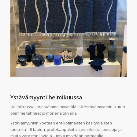
Ystävämyynti helmikuussa
Helmikuussa järjestämme myymälässä Ystävämyynnin, kuten
olemme tehneet jo monena talvena.
Ystävämyyntiin kootaan erä kotimaisten käsityöläisten
tuotteita – II-laatua, protokappaleita, sesonkieriä, poistoja ja
muita varaston löytöjä – jotka myydään normaalia