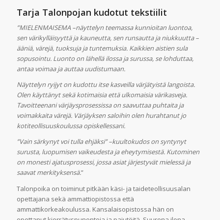
Tarja Talonpojan kudotut tekstiilit
”MIELENMAISEMA –näyttelyn teemassa kunnioitan luontoa,
sen värikylläisyyttä ja kauneutta, sen runsautta ja niukkuutta –
ääniä, värejä, tuoksuja ja tuntemuksia. Kaikkien aistien sula
sopusointu. Luonto on lähellä ilossa ja surussa, se lohduttaa,
antaa voimaa ja auttaa uudistumaan.
Näyttelyn ryijyt on kudottu itse kasveilla värjätyistä langoista.
Olen käyttänyt sekä kotimaisia että ulkomaisia värikasveja.
Tavoitteenani värjäysprosessissa on saavuttaa puhtaita ja
voimakkaita värejä. Värjäyksen saloihin olen hurahtanut jo
kotiteollisuuskoulussa opiskellessani.
”Vain särkynyt voi tulla ehjäksi” –kuultokudos on syntynyt
surusta, luopumisen vaikeudesta ja eheytymisestä. Kutominen
on monesti ajatusprosessi, jossa asiat järjestyvät mielessä ja
saavat merkityksensä.
”
Talonpoika on toiminut pitkään käsi- ja taideteollisuusalan
opettajana sekä ammattiopistossa että
ammattikorkeakoulussa. Kansalaisopistossa hän on
opettanut kierrätyspunontoja ja pajutöitä. Suurena ilona