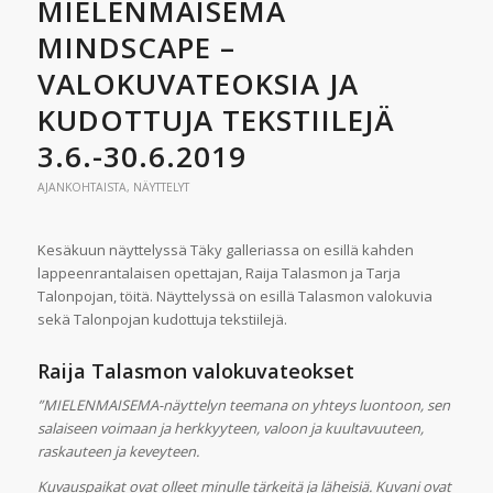
MIELENMAISEMA
MINDSCAPE –
VALOKUVATEOKSIA JA
KUDOTTUJA TEKSTIILEJÄ
3.6.-30.6.2019
AJANKOHTAISTA
,
NÄYTTELYT
Kesäkuun näyttelyssä Täky galleriassa on esillä kahden
lappeenrantalaisen opettajan, Raija Talasmon ja Tarja
Talonpojan, töitä. Näyttelyssä on esillä Talasmon valokuvia
sekä Talonpojan kudottuja tekstiilejä.
Raija Talasmon valokuvateokset
”MIELENMAISEMA-näyttelyn teemana on yhteys luontoon, sen
salaiseen voimaan ja herkkyyteen, valoon ja kuultavuuteen,
raskauteen ja keveyteen.
Kuvauspaikat ovat olleet minulle tärkeitä ja läheisiä. Kuvani ovat