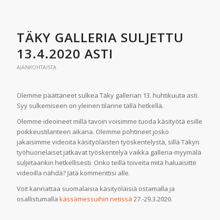
TÄKY GALLERIA SULJETTU
13.4.2020 ASTI
AJANKOHTAISTA
Olemme päättäneet sulkea Täky gallerian 13. huhtikuuta asti.
Syy sulkemiseen on yleinen tilanne tällä hetkellä.
Olemme ideoineet millä tavoin voisimme tuoda käsityötä esille
poikkeustilanteen aikana. Olemme pohtineet josko
jakaisimme videoita käsityöläisten työskentelystä, sillä Täkyn
työhuonelaiset jatkavat työskentelyä vaikka galleria-myymälä
suljetaankin hetkellisesti. Onko teillä toiveita mitä haluaisitte
videoilla nähdä? Jätä kommenttisi alle.
Voit kannattaa suomalaisia käsityöläisiä ostamalla ja
osallistumalla
kässämessuihin netissä
27.-29.3.2020.