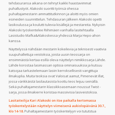
tehdasuransa aikana on tehnyt kaikki haastavimmat
puhallustyöt. Alakoski suoritti työnsä ohessa
puhaltajamestarin ammattitutkinnon ja aloitti myös omien
esineiden suunnittelun. Tehdasuran jälkeen Alakoski opetti
lasikoulussa ja koulutti tulevia kisällejä ja mestareita. Nykyisin
Alakoski työskentelee Riihimäen vanhalla lasitehtaalla
Lasistudio Mafka&Alakoskessa yhdessä Marja Hepo-ahon
kanssa.
Näyttelyssä nähdään mestarin kokeilevia ja teknisesti vaativia
suupuhallettuja veistoksia, joista uusin teossarja on
ensimmäistä kertaa esillä oleva näyttelyn nimikkosarja Lähde.
Lähde korostaa lasimassan optisia ominaisuuksia ja kutsuu
katsojaa tarkastelemaan lasiin kerroksellisesti vangittuja
ilmakuplia. Muita teoksia ovat Valoisat aamut, Pimenevät illat,
jossa värikkäistä lasilautasista koottu teos leijuu seinällä.
Sekä puhaltajamestarin klassikkoasemaan noussut Twist -
sarja, jossa ilmakierre koristaa massiivisia lasiveistoksia.
Lasitaiteilija Kari Alakoski on itse paikalla kertomassa
työskentelystään näyttelyn viimeisenä aukiolopäivänä 30.7.,
klo 14-18.
Puhaltajamestarin työskentelyyn voi tututstua