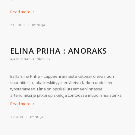
Read more
/
23.3.2018
BY
NUIJA
ELINA PRIHA : ANORAKS
AJANKOHTAISTA
,
NÄYTTELYT
Esillä Elina Priha – Lappeenrannasta kotoisin oleva nuori
suunnittelija, joka keskittyy kierrätetyn farkun uudelleen
työstämiseen. Elina on opiskellut Hämeenlinnassa
artenomiksi ja jatkoi opiskeluja Lontoossa muodin maisteriksi.
Read more
/
1.2.2018
BY
NUIJA