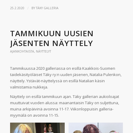
/
25.2.2020
BY
TÄKY GALLERIA
TAMMIKUUN UUSIEN
JÄSENTEN NÄYTTELY
AJANKOHTAISTA
,
NÄYTTELYT
Tammikuussa 2020 galleriassa on esillä Kaakkois-Suomen
taidekäsityöläiset Täky ry:n uuden jäsenen, Natalia Pulenkon,
näyttely. Ystävät-näyttelyssä on esillä Natalian käsin
valmistamia nukkeja.
Näyttely on esillä tammikuun ajan. Täky gallerian aukioloajat
muuttuivat vuoden alussa: maanantaisin Täky on suljettuna,
muina arkipäivinä avoinna 11-17. Viikonloppuisin galleria-
myymälä on avoinna 11-15.