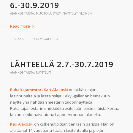
6.-30.9.2019
AJANKOHTAISTA
,
MUOTOILUSYKSY
,
NÄYTTELYT
,
YLEINEN
Read more
/
11.9.2019
BY
TÄKY GALLERIA
LÄHTEELLÄ 2.7.-30.7.2019
AJANKOHTAISTA
,
NÄYTTELYT
Puhaltajamestari Kari Alakoski
on pitkän linjan
lasinpuhaltaja ja lasitaiteilija. Täky -gallerian heinäkuun
näyttelynä nähdään mestarin taidonnäytteitä.
Puhaltajamestarin uniikkitöitä esitellään ensimmäistä kertaa
laajana kokonaisuutena Lappeenrannan alueella.
Kari Alakoski
on kulkenut pitkän tien lasin parissa. Hän on
aloittanut 14-vuotiaana Iittalan lasitehtaalla ja pitkän