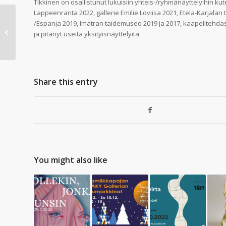
Tikkinen on osallistunut lukuisiin yhteis-/ryhmänäyttelyihin kut
Lappeenranta 2022, gallerie Emilie Loviisa 2021, Etelä-Karjalan
Maaliskuun näyttely:
/Espanja 2019, Imatran taidemuseo 2019 ja 2017, kaapelitehdas H
Helvi Hakala ja Irja
ja pitänyt useita yksityisnäyttelyitä.
Olkkonen 1.3.-1.4.-2024
Share this entry
You might also like