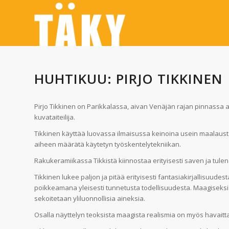
HUHTIKUU: PIRJO TIKKINEN |
Pirjo Tikkinen on Parikkalassa, aivan Venäjän rajan pinnassa
kuvataiteilija.
Tikkinen käyttää luovassa ilmaisussa keinoina usein maalausta
aiheen määrätä käytetyn työskentelytekniikan.
Rakukeramiikassa Tikkistä kiinnostaa erityisesti saven ja tulen
Tikkinen lukee paljon ja pitää erityisesti fantasiakirjallisuud
poikkeamana yleisesti tunnetusta todellisuudesta. Maagiseksi r
sekoitetaan yliluonnollisia aineksia.
Osalla näyttelyn teoksista maagista realismia on myös havaitt