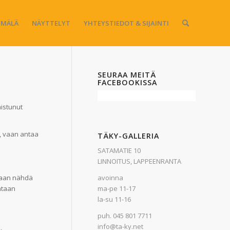
MÄLÄ
NÄYTTELYT
YHTEYSTIEDOT & SIJAINTI
SEURAA MEITÄ
FACEBOOKISSA
istunut
n, vaan antaa
TÄKY-GALLERIA
SATAMATIE 10
LINNOITUS, LAPPEENRANTA
avoinna
idaan nähdä
ma-pe 11-17
ntaan
la-su 11-16
puh. 045 801 7711
info@ta-ky.net