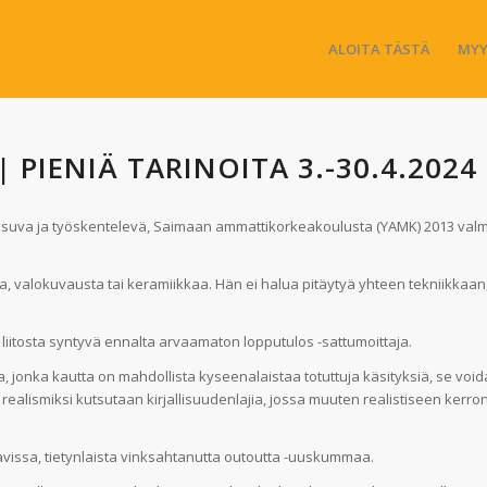
ALOITA TÄSTÄ
MYY
 PIENIÄ TARINOITA 3.-30.4.2024
 asuva ja työskentelevä, Saimaan ammattikorkeakoulusta (YAMK) 2013 valm
, valokuvausta tai keramiikkaa. Hän ei halua pitäytyä yhteen tekniikkaa
 liitosta syntyvä ennalta arvaamaton lopputulos -sattumoittaja.
esta, jonka kautta on mahdollista kyseenalaistaa totuttuja käsityksiä, se vo
ealismiksi kutsutaan kirjallisuudenlajia, jossa muuten realistiseen kerro
avissa, tietynlaista vinksahtanutta outoutta -uuskummaa.