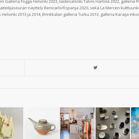
en Galleria Fogga Helsinki 2023, taidesalonki Talvio Hartola 2022, galleria P
 taiteilijaseuran näyttely Benicarlo/Espanja 2020, sekä La Mercen kulttuuri
elsinki 2013 ja 2014, Brinkkalan galleria Turku 2013, galleria Karaija Inko